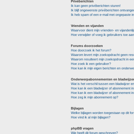
Privéberichten
Ik kan geen privéberichten sturen!
Ik blijf ongewenste privéberichten ontvange
Ik heb spam of een e-mail met ongepaste i
Vrienden en vijanden
Waarvoor dient mijn vrienden- en vijandenlij
Hoe verwijder of voeg ik gebruikers toe aan 
Forums doorzoeken
Hoe doorzoek ik het forum?
Waarom levert mijn zoekopdracht geen resu
Waarom resulteert mijn zoekopdracht in ee
Hoe zoek ik een gebruiker?
Hoe kan ik mijn eigen berichten en onderw
Onderwerpabonnementen en bladwijze
Wat is het verschil tussen een bladwijzer 
Hoe kan ik een bladwijzer of abonnement in
Hoe kan ik een bladwijzer of abonnement in
Hoe zeg ik mijn abonnement op?
Bijlagen
Welke bijlagen worden toegestaan op dit fo
Hoe vind ik al mijn bijlagen?
phpBB vragen
Wie heeft dit forum geschreven?