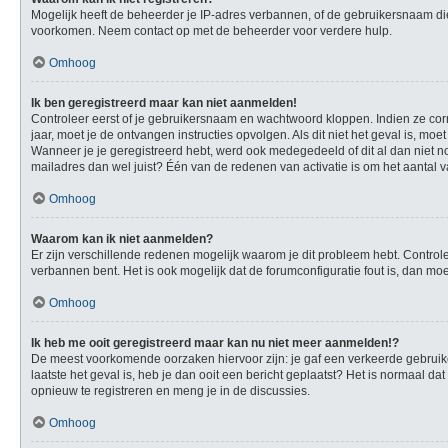
Mogelijk heeft de beheerder je IP-adres verbannen, of de gebruikersnaam die
voorkomen. Neem contact op met de beheerder voor verdere hulp.
Omhoog
Ik ben geregistreerd maar kan niet aanmelden!
Controleer eerst of je gebruikersnaam en wachtwoord kloppen. Indien ze corre
jaar, moet je de ontvangen instructies opvolgen. Als dit niet het geval is, 
Wanneer je je geregistreerd hebt, werd ook medegedeeld of dit al dan niet no
mailadres dan wel juist? Één van de redenen van activatie is om het aantal v
Omhoog
Waarom kan ik niet aanmelden?
Er zijn verschillende redenen mogelijk waarom je dit probleem hebt. Controle
verbannen bent. Het is ook mogelijk dat de forumconfiguratie fout is, dan mo
Omhoog
Ik heb me ooit geregistreerd maar kan nu niet meer aanmelden!?
De meest voorkomende oorzaken hiervoor zijn: je gaf een verkeerde gebruike
laatste het geval is, heb je dan ooit een bericht geplaatst? Het is normaal 
opnieuw te registreren en meng je in de discussies.
Omhoog