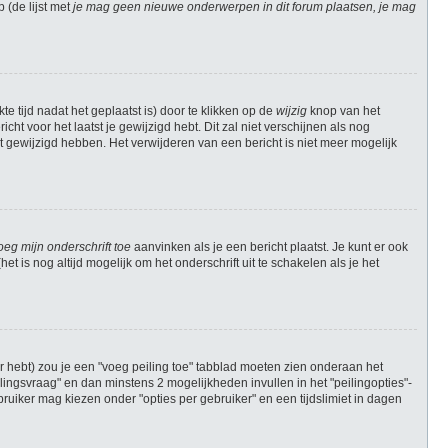
(de lijst met
je mag geen nieuwe onderwerpen in dit forum plaatsen, je mag
e tijd nadat het geplaatst is) door te klikken op de
wijzig
knop van het
cht voor het laatst je gewijzigd hebt. Dit zal niet verschijnen als nog
 gewijzigd hebben. Het verwijderen van een bericht is niet meer mogelijk
oeg mijn onderschrift toe
aanvinken als je een bericht plaatst. Je kunt er ook
t is nog altijd mogelijk om het onderschrift uit te schakelen als je het
r hebt) zou je een "voeg peiling toe" tabblad moeten zien onderaan het
peilingsvraag" en dan minstens 2 mogelijkheden invullen in het "peilingopties"-
ruiker mag kiezen onder "opties per gebruiker" en een tijdslimiet in dagen