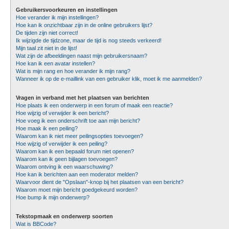
Gebruikersvoorkeuren en instellingen
Hoe verander ik mijn instellingen?
Hoe kan ik onzichtbaar zijn in de online gebruikers lijst?
De tijden zijn niet correct!
Ik wijzigde de tijdzone, maar de tijd is nog steeds verkeerd!
Mijn taal zit niet in de lijst!
Wat zijn de afbeeldingen naast mijn gebruikersnaam?
Hoe kan ik een avatar instellen?
Wat is mijn rang en hoe verander ik mijn rang?
Wanneer ik op de e-maillink van een gebruiker klik, moet ik me aanmelden?
Vragen in verband met het plaatsen van berichten
Hoe plaats ik een onderwerp in een forum of maak een reactie?
Hoe wijzig of verwijder ik een bericht?
Hoe voeg ik een onderschrift toe aan mijn bericht?
Hoe maak ik een peiling?
Waarom kan ik niet meer peilingsopties toevoegen?
Hoe wijzig of verwijder ik een peiling?
Waarom kan ik een bepaald forum niet openen?
Waarom kan ik geen bijlagen toevoegen?
Waarom ontving ik een waarschuwing?
Hoe kan ik berichten aan een moderator melden?
Waarvoor dient de "Opslaan"-knop bij het plaatsen van een bericht?
Waarom moet mijn bericht goedgekeurd worden?
Hoe bump ik mijn onderwerp?
Tekstopmaak en onderwerp soorten
Wat is BBCode?