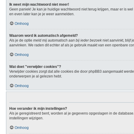
Ik weet mijn wachtwoord niet meer!
Geen paniek! Je kan je huidige wachtwoord niet terug krijgen, maar er is w
en even later kan je je weer aanmelden.
Omhoog
Waarom word ik automatisch afgemeld?
Als je de optie
meld mij automatisch aan bij ieder bezoek
niet aanvinkt, blij
aanvinken. We raden dit echter af als je gebruik maakt van een openbare compu
Omhoog
Wat doet "verwijder cookies"?
Verwijder cookies zorgt dat alle cookies die door phpBB3 aangemaakt werden
onderwerpen je al gelezen hebt.
Omhoog
Hoe verander ik mijn instellingen?
Als je geregistreerd bent, worden al je gegevens opgeslagen in de database
instellingen wijzigen.
Omhoog