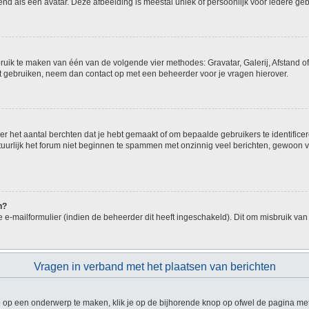
d als een avatar. Deze afbeelding is meestal uniek of persoonlijk voor iedere geb
bruik te maken van één van de volgende vier methodes: Gravatar, Galerij, Afstand o
nt gebruiken, neem dan contact op met een beheerder voor je vragen hierover.
 het aantal berchten dat je hebt gemaakt of om bepaalde gebruikers te identificer
urlijk het forum niet beginnen te spammen met onzinnig veel berichten, gewoon voo
n?
e-mailformulier (indien de beheerder dit heeft ingeschakeld). Dit om misbruik va
Vragen in verband met het plaatsen van berichten
op een onderwerp te maken, klik je op de bijhorende knop op ofwel de pagina met