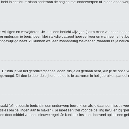
 hebt in het forum staan onderaan de pagina met onderwerpen of in een onderwerp 
n wijzigen en verwijderen. Je kunt een bericht wijzigen (soms maar voor een beperkt
r onderaan je bericht een klein tekstje dat zegt hoeveel keer en wanneer je het beri
t gewijzigd heeft. Zij kunnen wel een mededeling toevoegen, waarom ze je bericht
 Dit kun je via het gebruikerspaneel doen. Als je dit gedaan hebt, kun je de optie
v
evoegd. Dit doe je door de bijhorende optie te activeren in het gebruikerspaneel (he
kt (of het eerste bericht in een onderwerp bewerkt en als je daar permissies voo
missies om peilingen aan te maken). Je moet een titel voor de peiling invullen bij "
iden door middel van een nieuwe regel. Je kunt ook instellen hoeveel opties een geb