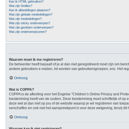
Kan ik HTML gebruiken?
Wat zijn Smilies?
Kan ik afbeeldingen plaatsen?
Wat zijn globale mededelingen?
Wat zijn mededelingen?
Wat zijn sticky onderwerpen?
Wat zijn gesloten onderwerpen?
Wat zijn onderwerpiconen?
Waarom moet ik me registreren?
De beheerder heeft bepaalt of je al dan niet geregistreerd moet zijn om beric
andere gebruikers e-mailen, lid worden van gebruikersgroepen, enz. Het reg
Omhoog
Wat is COPPA?
COPPA is de afkorting voor het Engelse "Children’s Online Privacy and Protec
toestemming heeft van de ouders. Deze toestemming moet schriftelijk of op e
deze wet al dan niet op jou of de website waarop je wil registreren van toe
verschaffen en ook niet het aanspreekpunt is voor deze wetgeving, tenzij dit
Omhoog
Waarom kan ik niet registreren?