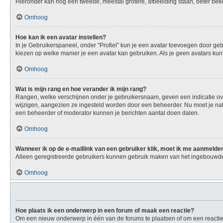
Hieronder kan nog een tweede, meestal grotere, afbeelding staan, beter beken
Omhoog
Hoe kan ik een avatar instellen?
In je Gebruikerspaneel, onder “Profiel” kun je een avatar toevoegen door ge
kiezen op welke manier je een avatar kan gebruiken. Als je geen avatars ku
Omhoog
Wat is mijn rang en hoe verander ik mijn rang?
Rangen, welke verschijnen onder je gebruikersnaam, geven een indicatie over
wijzigen, aangezien ze ingesteld worden door een beheerder. Nu moet je natu
een beheerder of moderator kunnen je berichten aantal doen dalen.
Omhoog
Wanneer ik op de e-maillink van een gebruiker klik, moet ik me aanmelde
Alleen geregistreerde gebruikers kunnen gebruik maken van het ingebouwde 
Omhoog
Hoe plaats ik een onderwerp in een forum of maak een reactie?
Om een nieuw onderwerp in één van de forums te plaatsen of om een reactie 