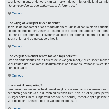
voor je een nieuw onderwerp kan aanmaken, de permissies die je al dan niet
niet antwoorden op een onderwerp in dit forum, enz.
).
Omhoog
Hoe wijzig of verwijder ik een bericht?
Tenzij je de beheerder of een moderator bent, kun je alleen je eigen berichte
desbetreffende bericht. Als er al iemand op je bericht gereageerd heeft, komt e
niemand gereageerd heeft, evenmin als een beheerder of moderator je berich
zodra er iemand op gereageerd heeft.
Omhoog
Hoe voeg ik een onderschrift toe aan mijn bericht?
Om een onderschrift aan je bericht toe te voegen, moet je er eerst één maken.
voor zorgen dat je onderschrift automatisch aan ieder nieuw bericht wordt toeg
bericht plaatst).
Omhoog
Hoe maak ik een peiling?
Een peiling aanmaken is heel gemakkelijk, als je een nieuw onderwerp aanmaa
berichten-gedeelte (als je dit tabblad niet kan zien, heb je niet de juiste per
tekstgedeelte (limiet is ingesteld door de beheerder), met elke optie gesche
voor de peiling (0 is een peiling van oneindige duur).
Omhoog