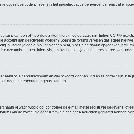
 je opgeeft verboden. Tevens is het mogelijk dat de beheerder de registratie mogel
ct zijn, kan één of meerdere zaken hiervan de oorzaak zijn. Indien COPPA geactivee
moet je account dan geactiveerd worden? Sommige forums vereisen dat iedere nieuwe 
dig is. Indien je een e-mail ontvangen hebt, moet je de daarin opgegeven instruct
alse accounts te doen dalen. Als je zeker bent dat je e-mailadres correct was, nee
er eerst of je gebruikersnaam en wachtwoord kloppen. Indien ze correct zijn, kun j
et dit door de beheerder opgelost worden.
rsnaam of wachtwoord op (controleer de e-mail met je registratie gegevens) of een
dat forums om de zoveel tijd gebruikers, die nog geen berichten geplaatst hebben, 