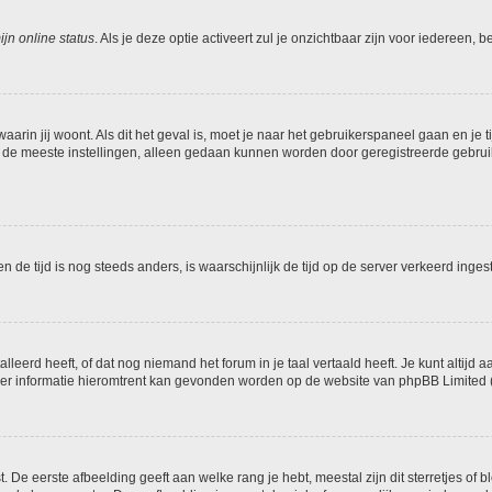
jn online status
. Als je deze optie activeert zul je onzichtbaar zijn voor iedereen,
 waarin jij woont. Als dit het geval is, moet je naar het gebruikerspaneel gaan en 
 de meeste instellingen, alleen gedaan kunnen worden door geregistreerde gebruike
 en de tijd is nog steeds anders, is waarschijnlijk de tijd op de server verkeerd i
eerd heeft, of dat nog niemand het forum in je taal vertaald heeft. Je kunt altijd aa
 Meer informatie hieromtrent kan gevonden worden op de website van phpBB Limited (
De eerste afbeelding geeft aan welke rang je hebt, meestal zijn dit sterretjes of bl