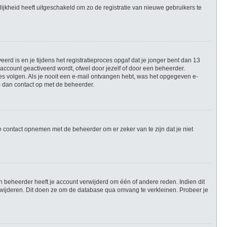
ijkheid heeft uitgeschakeld om zo de registratie van nieuwe gebruikers te
rd is en je tijdens het registratieproces opgaf dat je jonger bent dan 13
account geactiveerd wordt, ofwel door jezelf of door een beheerder.
ies volgen. Als je nooit een e-mail ontvangen hebt, was het opgegeven e-
m dan contact op met de beheerder.
e contact opnemen met de beheerder om er zeker van te zijn dat je niet
 beheerder heeft je account verwijderd om één of andere reden. Indien dit
verwijderen. Dit doen ze om de database qua omvang te verkleinen. Probeer je