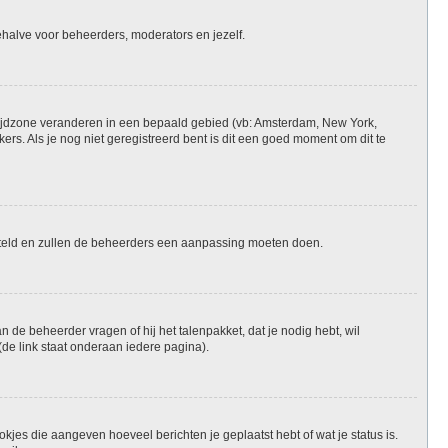
 behalve voor beheerders, moderators en jezelf.
je tijdzone veranderen in een bepaald gebied (vb: Amsterdam, New York,
rs. Als je nog niet geregistreerd bent is dit een goed moment om dit te
ngesteld en zullen de beheerders een aanpassing moeten doen.
n de beheerder vragen of hij het talenpakket, dat je nodig hebt, wil
de link staat onderaan iedere pagina).
okjes die aangeven hoeveel berichten je geplaatst hebt of wat je status is.