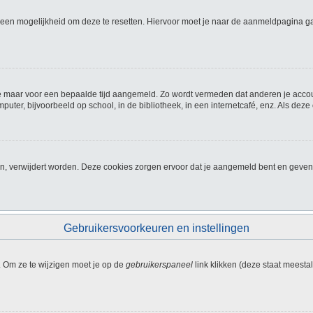
el een mogelijkheid om deze te resetten. Hiervoor moet je naar de aanmeldpagina 
f je maar voor een bepaalde tijd aangemeld. Zo wordt vermeden dat anderen je acco
ter, bijvoorbeeld op school, in de bibliotheek, in een internetcafé, enz. Als deze
, verwijdert worden. Deze cookies zorgen ervoor dat je aangemeld bent en geven 
Gebruikersvoorkeuren en instellingen
. Om ze te wijzigen moet je op de
gebruikerspaneel
link klikken (deze staat meesta