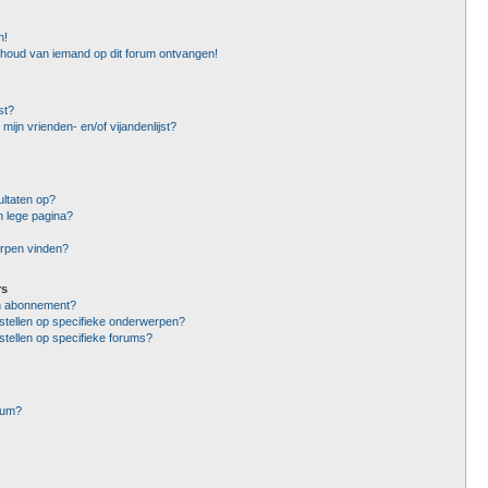
n!
nhoud van iemand op dit forum ontvangen!
st?
mijn vrienden- en/of vijandenlijst?
ltaten op?
n lege pagina?
erpen vinden?
rs
en abonnement?
stellen op specifieke onderwerpen?
stellen op specifieke forums?
rum?