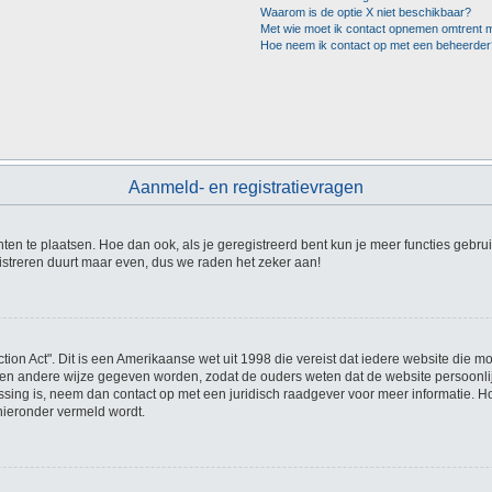
Waarom is de optie X niet beschikbaar?
Met wie moet ik contact opnemen omtrent mi
Hoe neem ik contact op met een beheerder
Aanmeld- en registratievragen
hten te plaatsen. Hoe dan ook, als je geregistreerd bent kun je meer functies gebru
istreren duurt maar even, dus we raden het zeker aan!
tion Act". Dit is een Amerikaanse wet uit 1998 die vereist dat iedere website die 
en andere wijze gegeven worden, zodat de ouders weten dat de website persoonlijke
passing is, neem dan contact op met een juridisch raadgever voor meer informatie. 
 hieronder vermeld wordt.