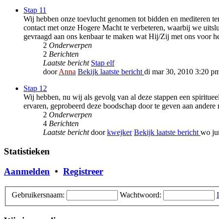
Stap 11
Wij hebben onze toevlucht genomen tot bidden en mediteren t
contact met onze Hogere Macht te verbeteren, waarbij we uitsl
gevraagd aan ons kenbaar te maken wat Hij/Zij met ons voor heef
2
Onderwerpen
2
Berichten
Laatste bericht
Stap elf
door
Anna
Bekijk laatste bericht
di mar 30, 2010 3:20 p
Stap 12
Wij hebben, nu wij als gevolg van al deze stappen een spiritu
ervaren, geprobeerd deze boodschap door te geven aan andere m
2
Onderwerpen
4
Berichten
Laatste bericht
door
kwejker
Bekijk laatste bericht
wo ju
Statistieken
Aanmelden
•
Registreer
Gebruikersnaam:
Wachtwoord: