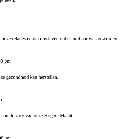
lgemeen.
 onze relaties en dat ons leven onbestuurbaar was geworden.
03 pm
nze gezondheid kan herstellen.
m
en aan de zorg van deze Hogere Macht.
:00 am