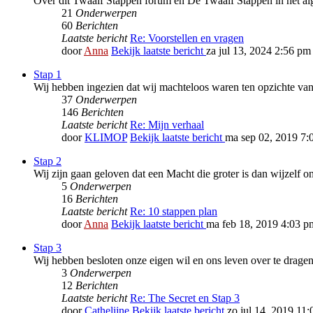
Over dit Twaalf Stappen forum en De Twaalf Stappen in het a
21
Onderwerpen
60
Berichten
Laatste bericht
Re: Voorstellen en vragen
door
Anna
Bekijk laatste bericht
za jul 13, 2024 2:56 pm
Stap 1
Wij hebben ingezien dat wij machteloos waren ten opzichte van
37
Onderwerpen
146
Berichten
Laatste bericht
Re: Mijn verhaal
door
KLIMOP
Bekijk laatste bericht
ma sep 02, 2019 7:
Stap 2
Wij zijn gaan geloven dat een Macht die groter is dan wijzelf o
5
Onderwerpen
16
Berichten
Laatste bericht
Re: 10 stappen plan
door
Anna
Bekijk laatste bericht
ma feb 18, 2019 4:03 p
Stap 3
Wij hebben besloten onze eigen wil en ons leven over te drag
3
Onderwerpen
12
Berichten
Laatste bericht
Re: The Secret en Stap 3
door
Cathelijne
Bekijk laatste bericht
zo jul 14, 2019 11