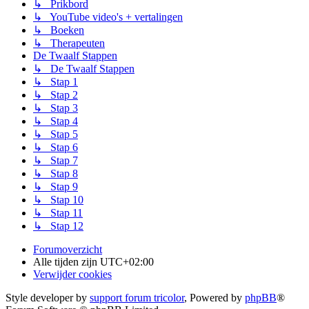
↳ Prikbord
↳ YouTube video's + vertalingen
↳ Boeken
↳ Therapeuten
De Twaalf Stappen
↳ De Twaalf Stappen
↳ Stap 1
↳ Stap 2
↳ Stap 3
↳ Stap 4
↳ Stap 5
↳ Stap 6
↳ Stap 7
↳ Stap 8
↳ Stap 9
↳ Stap 10
↳ Stap 11
↳ Stap 12
Forumoverzicht
Alle tijden zijn
UTC+02:00
Verwijder cookies
Style developer by
support forum tricolor
,
Powered by
phpBB
®