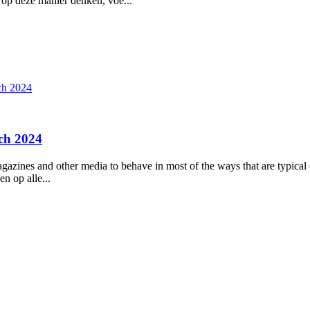
t op deze manier denken, voe...
ch 2024
ch 2024
azines and other media to behave in most of the ways that are typical o
n op alle...