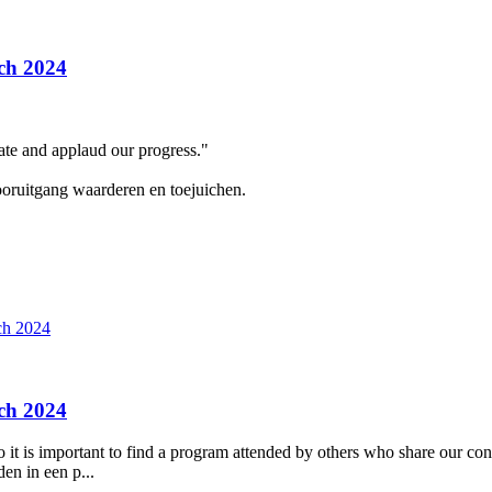
ch 2024
ate and applaud our progress."
ooruitgang waarderen en toejuichen.
ch 2024
ch 2024
o it is important to find a program attended by others who share our con
en in een p...