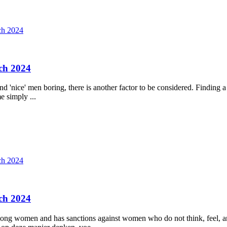
ch 2024
ch 2024
ind 'nice' men boring, there is another factor to be considered. Finding 
e simply ...
ch 2024
ch 2024
mong women and has sanctions against women who do not think, feel, and 