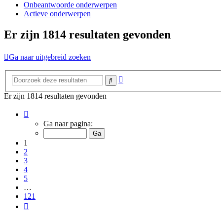
Onbeantwoorde onderwerpen
Actieve onderwerpen
Er zijn 1814 resultaten gevonden
Ga naar uitgebreid zoeken
Uitgebreid
Zoek
zoeken
Er zijn 1814 resultaten gevonden
Pagina
1
Ga naar pagina:
van
121
1
2
3
4
5
…
121
Volgende