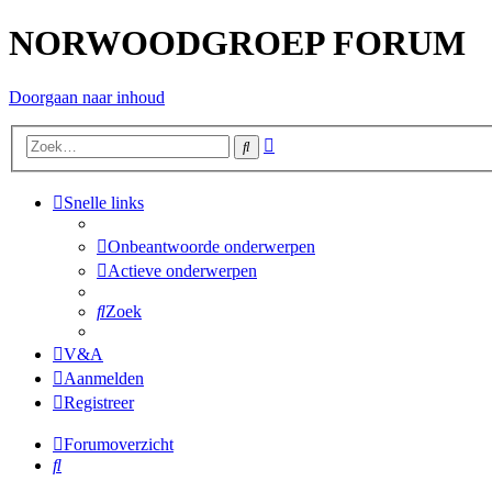
NORWOODGROEP FORUM
Doorgaan naar inhoud
Uitgebreid
Zoek
zoeken
Snelle links
Onbeantwoorde onderwerpen
Actieve onderwerpen
Zoek
V&A
Aanmelden
Registreer
Forumoverzicht
Zoek