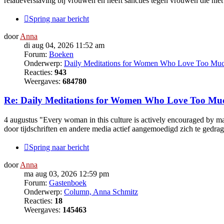
relatieverslaving bij vrouwen en heeft sancties tegen vrouwen die nie
Spring naar bericht
door
Anna
di aug 04, 2026 11:52 am
Forum:
Boeken
Onderwerp:
Daily Meditations for Women Who Love Too Mu
Reacties:
943
Weergaves:
684780
Re: Daily Meditations for Women Who Love Too Mu
4 augustus "Every woman in this culture is actively encouraged by mag
door tijdschriften en andere media actief aangemoedigd zich te gedrage
Spring naar bericht
door
Anna
ma aug 03, 2026 12:59 pm
Forum:
Gastenboek
Onderwerp:
Column, Anna Schmitz
Reacties:
18
Weergaves:
145463