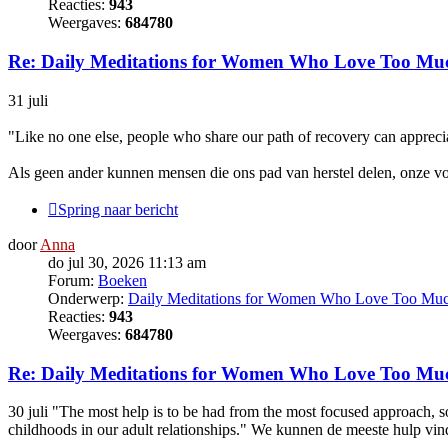
Reacties:
943
Weergaves:
684780
Re: Daily Meditations for Women Who Love Too Mu
31 juli
"Like no one else, people who share our path of recovery can appreci
Als geen ander kunnen mensen die ons pad van herstel delen, onze v
Spring naar bericht
door
Anna
do jul 30, 2026 11:13 am
Forum:
Boeken
Onderwerp:
Daily Meditations for Women Who Love Too Mu
Reacties:
943
Weergaves:
684780
Re: Daily Meditations for Women Who Love Too Mu
30 juli "The most help is to be had from the most focused approach, s
childhoods in our adult relationships." We kunnen de meeste hulp vind