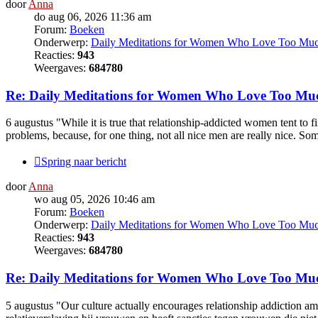
door
Anna
do aug 06, 2026 11:36 am
Forum:
Boeken
Onderwerp:
Daily Meditations for Women Who Love Too Mu
Reacties:
943
Weergaves:
684780
Re: Daily Meditations for Women Who Love Too Mu
6 augustus "While it is true that relationship-addicted women tent to f
problems, because, for one thing, not all nice men are really nice. Som
Spring naar bericht
door
Anna
wo aug 05, 2026 10:46 am
Forum:
Boeken
Onderwerp:
Daily Meditations for Women Who Love Too Mu
Reacties:
943
Weergaves:
684780
Re: Daily Meditations for Women Who Love Too Mu
5 augustus "Our culture actually encourages relationship addiction a