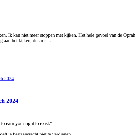
eken. Ik kan niet meer stoppen met kijken. Het hele gevoel van de Opr
 aan het kijken, dus mis...
ch 2024
ch 2024
o earn your right to exist."
eft je bestaansrecht niet te verdienen.