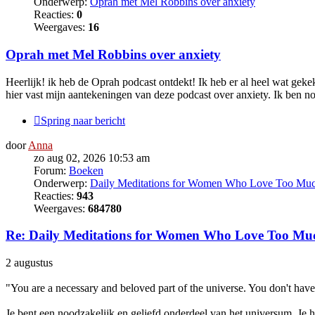
Onderwerp:
Oprah met Mel Robbins over anxiety
Reacties:
0
Weergaves:
16
Oprah met Mel Robbins over anxiety
Heerlijk! ik heb de Oprah podcast ontdekt! Ik heb er al heel wat gek
hier vast mijn aantekeningen van deze podcast over anxiety. Ik ben nog
Spring naar bericht
door
Anna
zo aug 02, 2026 10:53 am
Forum:
Boeken
Onderwerp:
Daily Meditations for Women Who Love Too Mu
Reacties:
943
Weergaves:
684780
Re: Daily Meditations for Women Who Love Too Mu
2 augustus
"You are a necessary and beloved part of the universe. You don't have t
Je bent een noodzakelijk en geliefd onderdeel van het universum. Je ho