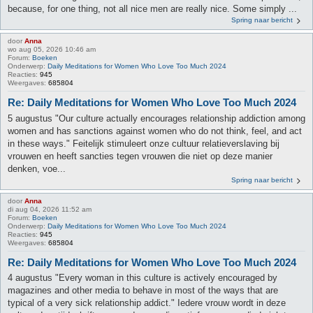
because, for one thing, not all nice men are really nice. Some simply ...
Spring naar bericht
door
Anna
wo aug 05, 2026 10:46 am
Forum:
Boeken
Onderwerp:
Daily Meditations for Women Who Love Too Much 2024
Reacties:
945
Weergaves:
685804
Re: Daily Meditations for Women Who Love Too Much 2024
5 augustus "Our culture actually encourages relationship addiction among
women and has sanctions against women who do not think, feel, and act
in these ways." Feitelijk stimuleert onze cultuur relatieverslaving bij
vrouwen en heeft sancties tegen vrouwen die niet op deze manier
denken, voe...
Spring naar bericht
door
Anna
di aug 04, 2026 11:52 am
Forum:
Boeken
Onderwerp:
Daily Meditations for Women Who Love Too Much 2024
Reacties:
945
Weergaves:
685804
Re: Daily Meditations for Women Who Love Too Much 2024
4 augustus "Every woman in this culture is actively encouraged by
magazines and other media to behave in most of the ways that are
typical of a very sick relationship addict." Iedere vrouw wordt in deze