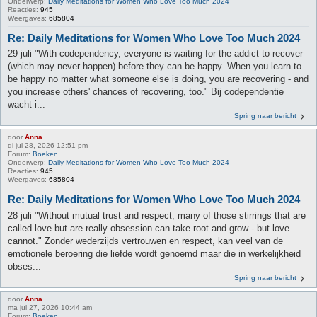
Onderwerp:
Daily Meditations for Women Who Love Too Much 2024
Reacties:
945
Weergaves:
685804
Re: Daily Meditations for Women Who Love Too Much 2024
29 juli "With codependency, everyone is waiting for the addict to recover
(which may never happen) before they can be happy. When you learn to
be happy no matter what someone else is doing, you are recovering - and
you increase others' chances of recovering, too." Bij codependentie
wacht i...
Spring naar bericht
door
Anna
di jul 28, 2026 12:51 pm
Forum:
Boeken
Onderwerp:
Daily Meditations for Women Who Love Too Much 2024
Reacties:
945
Weergaves:
685804
Re: Daily Meditations for Women Who Love Too Much 2024
28 juli "Without mutual trust and respect, many of those stirrings that are
called love but are really obsession can take root and grow - but love
cannot." Zonder wederzijds vertrouwen en respect, kan veel van de
emotionele beroering die liefde wordt genoemd maar die in werkelijkheid
obses...
Spring naar bericht
door
Anna
ma jul 27, 2026 10:44 am
Forum:
Boeken