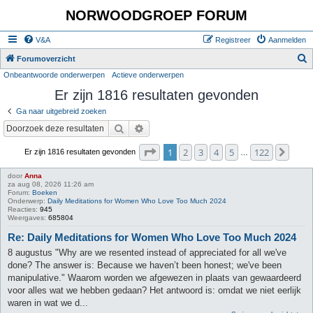
NORWOODGROEP FORUM
V&A
Registreer
Aanmelden
Z
Forumoverzicht
Onbeantwoorde onderwerpen
Actieve onderwerpen
o
Er zijn 1816 resultaten gevonden
e
k
Ga naar uitgebreid zoeken
Zoek
Uitgebreid zoeken
Pagina
1
van
122
1
2
3
4
5
122
Volg
Er zijn 1816 resultaten gevonden
…
door
Anna
za aug 08, 2026 11:26 am
Forum:
Boeken
Onderwerp:
Daily Meditations for Women Who Love Too Much 2024
Reacties:
945
Weergaves:
685804
Re: Daily Meditations for Women Who Love Too Much 2024
8 augustus "Why are we resented instead of appreciated for all we've
done? The answer is: Because we haven’t been honest; we've been
manipulative." Waarom worden we afgewezen in plaats van gewaardeerd
voor alles wat we hebben gedaan? Het antwoord is: omdat we niet eerlijk
waren in wat we d...