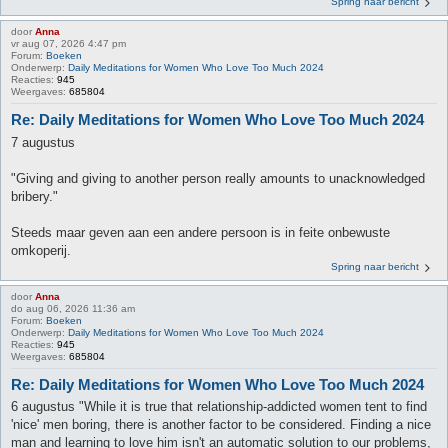
Spring naar bericht
door
Anna
vr aug 07, 2026 4:47 pm
Forum:
Boeken
Onderwerp:
Daily Meditations for Women Who Love Too Much 2024
Reacties:
945
Weergaves:
685804
Re: Daily Meditations for Women Who Love Too Much 2024
7 augustus
"Giving and giving to another person really amounts to unacknowledged
bribery."
Steeds maar geven aan een andere persoon is in feite onbewuste
omkoperij.
Spring naar bericht
door
Anna
do aug 06, 2026 11:36 am
Forum:
Boeken
Onderwerp:
Daily Meditations for Women Who Love Too Much 2024
Reacties:
945
Weergaves:
685804
Re: Daily Meditations for Women Who Love Too Much 2024
6 augustus "While it is true that relationship-addicted women tent to find
'nice' men boring, there is another factor to be considered. Finding a nice
man and learning to love him isn't an automatic solution to our problems,