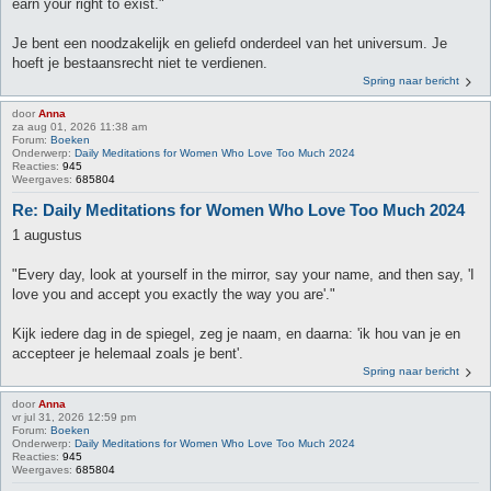
earn your right to exist."
Je bent een noodzakelijk en geliefd onderdeel van het universum. Je
hoeft je bestaansrecht niet te verdienen.
Spring naar bericht
door
Anna
za aug 01, 2026 11:38 am
Forum:
Boeken
Onderwerp:
Daily Meditations for Women Who Love Too Much 2024
Reacties:
945
Weergaves:
685804
Re: Daily Meditations for Women Who Love Too Much 2024
1 augustus
"Every day, look at yourself in the mirror, say your name, and then say, 'I
love you and accept you exactly the way you are'."
Kijk iedere dag in de spiegel, zeg je naam, en daarna: 'ik hou van je en
accepteer je helemaal zoals je bent'.
Spring naar bericht
door
Anna
vr jul 31, 2026 12:59 pm
Forum:
Boeken
Onderwerp:
Daily Meditations for Women Who Love Too Much 2024
Reacties:
945
Weergaves:
685804