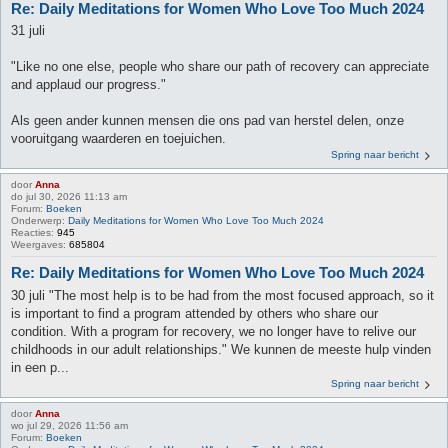
Re: Daily Meditations for Women Who Love Too Much 2024
31 juli
"Like no one else, people who share our path of recovery can appreciate
and applaud our progress."
Als geen ander kunnen mensen die ons pad van herstel delen, onze
vooruitgang waarderen en toejuichen.
Spring naar bericht
door
Anna
do jul 30, 2026 11:13 am
Forum:
Boeken
Onderwerp:
Daily Meditations for Women Who Love Too Much 2024
Reacties:
945
Weergaves:
685804
Re: Daily Meditations for Women Who Love Too Much 2024
30 juli "The most help is to be had from the most focused approach, so it
is important to find a program attended by others who share our
condition. With a program for recovery, we no longer have to relive our
childhoods in our adult relationships." We kunnen de meeste hulp vinden
in een p...
Spring naar bericht
door
Anna
wo jul 29, 2026 11:56 am
Forum:
Boeken