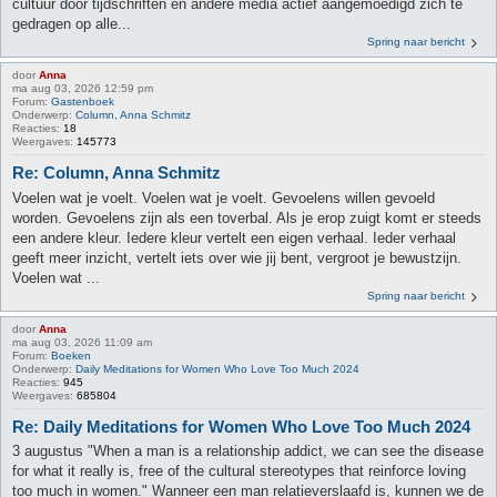
cultuur door tijdschriften en andere media actief aangemoedigd zich te
gedragen op alle...
Spring naar bericht
door
Anna
ma aug 03, 2026 12:59 pm
Forum:
Gastenboek
Onderwerp:
Column, Anna Schmitz
Reacties:
18
Weergaves:
145773
Re: Column, Anna Schmitz
Voelen wat je voelt. Voelen wat je voelt. Gevoelens willen gevoeld
worden. Gevoelens zijn als een toverbal. Als je erop zuigt komt er steeds
een andere kleur. Iedere kleur vertelt een eigen verhaal. Ieder verhaal
geeft meer inzicht, vertelt iets over wie jij bent, vergroot je bewustzijn.
Voelen wat ...
Spring naar bericht
door
Anna
ma aug 03, 2026 11:09 am
Forum:
Boeken
Onderwerp:
Daily Meditations for Women Who Love Too Much 2024
Reacties:
945
Weergaves:
685804
Re: Daily Meditations for Women Who Love Too Much 2024
3 augustus "When a man is a relationship addict, we can see the disease
for what it really is, free of the cultural stereotypes that reinforce loving
too much in women." Wanneer een man relatieverslaafd is, kunnen we de