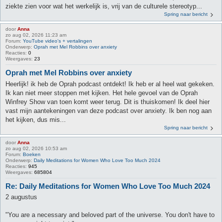
ziekte zien voor wat het werkelijk is, vrij van de culturele stereotyp...
Spring naar bericht
door
Anna
zo aug 02, 2026 11:23 am
Forum:
YouTube video's + vertalingen
Onderwerp:
Oprah met Mel Robbins over anxiety
Reacties:
0
Weergaves:
23
Oprah met Mel Robbins over anxiety
Heerlijk! ik heb de Oprah podcast ontdekt! Ik heb er al heel wat gekeken.
Ik kan niet meer stoppen met kijken. Het hele gevoel van de Oprah
Winfrey Show van toen komt weer terug. Dit is thuiskomen! Ik deel hier
vast mijn aantekeningen van deze podcast over anxiety. Ik ben nog aan
het kijken, dus mis...
Spring naar bericht
door
Anna
zo aug 02, 2026 10:53 am
Forum:
Boeken
Onderwerp:
Daily Meditations for Women Who Love Too Much 2024
Reacties:
945
Weergaves:
685804
Re: Daily Meditations for Women Who Love Too Much 2024
2 augustus
"You are a necessary and beloved part of the universe. You don't have to