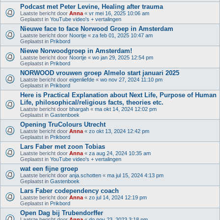
Podcast met Peter Levine, Healing after trauma
Laatste bericht door
Anna
«
vr mei 16, 2025 10:06 am
Geplaatst in
YouTube video's + vertalingen
Nieuwe face to face Norwood Groep in Amsterdam
Laatste bericht door
Noortje
«
za feb 01, 2025 10:47 am
Geplaatst in
Prikbord
Niewe Norwoodgroep in Amsterdam!
Laatste bericht door
Noortje
«
wo jan 29, 2025 12:54 pm
Geplaatst in
Prikbord
NORWOOD vrouwen groep Almelo start januari 2025
Laatste bericht door
eigenliefde
«
wo nov 27, 2024 11:10 pm
Geplaatst in
Prikbord
Here is Practical Explanation about Next Life, Purpose of Human
Life, philosophical/religious facts, theories etc.
Laatste bericht door
bhargah
«
ma okt 14, 2024 12:02 pm
Geplaatst in
Gastenboek
Opening TruColours Utrecht
Laatste bericht door
Anna
«
zo okt 13, 2024 12:42 pm
Geplaatst in
Prikbord
Lars Faber met zoon Tobias
Laatste bericht door
Anna
«
za aug 24, 2024 10:35 am
Geplaatst in
YouTube video's + vertalingen
wat een fijne groep
Laatste bericht door
anja.schotten
«
ma jul 15, 2024 4:13 pm
Geplaatst in
Gastenboek
Lars Faber codependency coach
Laatste bericht door
Anna
«
zo jul 14, 2024 12:19 pm
Geplaatst in
Prikbord
Open Dag bij Trubendorffer
Laatste bericht door
Anna
«
do nov 23, 2023 3:18 pm