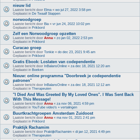
nieuw lid
Laatste bericht door
Elma
«
wo jul 27, 2022 3:58 pm
Geplaatst in
De Twaalf Stappen
norwoodgroep
Laatste bericht door
Bia
«
vr jun 24, 2022 10:02 pm
Geplaatst in
Prikbord
Zelf een Norwoodgroep opzetten
Laatste bericht door
Anna
«
zo jan 02, 2022 2:53 pm
Geplaatst in
Prikbord
Curacao groep
Laatste bericht door
Tonkie
«
do dec 23, 2021 9:45 am
Geplaatst in
Prikbord
Gratis Ebook: Loslaten van codependentie
Laatste bericht door
InBalansOnline
«
za dec 18, 2021 12:20 am
Geplaatst in
Boeken
Nieuw: online programma "Doorbreek je codependentie
patronen"
Laatste bericht door
InBalansOnline
«
za dec 18, 2021 12:12 am
Geplaatst in
Therapeuten
"I Died And Was Greeted By My Loved Ones". I Was Sent Back
With This Message!
Laatste bericht door
Anna
«
za nov 06, 2021 4:59 pm
Geplaatst in
YouTube video's + vertalingen
Buurtkrachtgroepen Amsterdam Zuidoost
Laatste bericht door
Anna
«
ma nov 01, 2021 2:41 pm
Geplaatst in
Prikbord
Praktijk Rachamim
Laatste bericht door
PraktijkRachamim
«
di jan 12, 2021 4:49 pm
Geplaatst in
Therapeuten