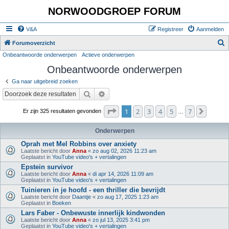
NORWOODGROEP FORUM
V&A
Registreer
Aanmelden
Z
Forumoverzicht
Onbeantwoorde onderwerpen
Actieve onderwerpen
o
Onbeantwoorde onderwerpen
e
k
Ga naar uitgebreid zoeken
Zoek
Uitgebreid zoeken
Pagina
1
van
7
1
2
3
4
5
7
Volge
Er zijn 325 resultaten gevonden
…
Onderwerpen
Oprah met Mel Robbins over anxiety
Laatste bericht door
Anna
«
zo aug 02, 2026 11:23 am
Geplaatst in
YouTube video's + vertalingen
Epstein survivor
Laatste bericht door
Anna
«
di apr 14, 2026 11:09 am
Geplaatst in
YouTube video's + vertalingen
Tuinieren in je hoofd - een thriller die bevrijdt
Laatste bericht door
Daantje
«
zo aug 17, 2025 1:23 am
Geplaatst in
Boeken
Lars Faber - Onbewuste innerlijk kindwonden
Laatste bericht door
Anna
«
zo jul 13, 2025 3:41 pm
Geplaatst in
YouTube video's + vertalingen