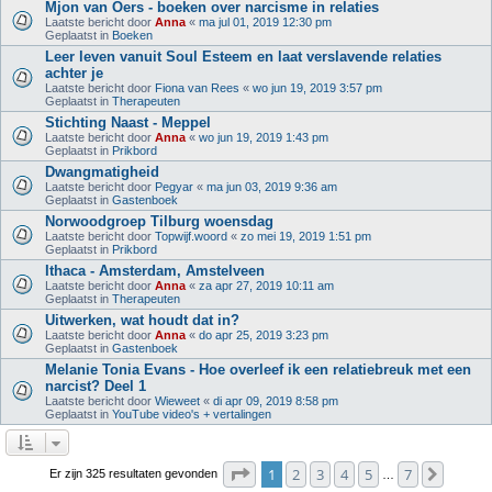
Mjon van Oers - boeken over narcisme in relaties
Laatste bericht door
Anna
«
ma jul 01, 2019 12:30 pm
Geplaatst in
Boeken
Leer leven vanuit Soul Esteem en laat verslavende relaties
achter je
Laatste bericht door
Fiona van Rees
«
wo jun 19, 2019 3:57 pm
Geplaatst in
Therapeuten
Stichting Naast - Meppel
Laatste bericht door
Anna
«
wo jun 19, 2019 1:43 pm
Geplaatst in
Prikbord
Dwangmatigheid
Laatste bericht door
Pegyar
«
ma jun 03, 2019 9:36 am
Geplaatst in
Gastenboek
Norwoodgroep Tilburg woensdag
Laatste bericht door
Topwijf.woord
«
zo mei 19, 2019 1:51 pm
Geplaatst in
Prikbord
Ithaca - Amsterdam, Amstelveen
Laatste bericht door
Anna
«
za apr 27, 2019 10:11 am
Geplaatst in
Therapeuten
Uitwerken, wat houdt dat in?
Laatste bericht door
Anna
«
do apr 25, 2019 3:23 pm
Geplaatst in
Gastenboek
Melanie Tonia Evans - Hoe overleef ik een relatiebreuk met een
narcist? Deel 1
Laatste bericht door
Wieweet
«
di apr 09, 2019 8:58 pm
Geplaatst in
YouTube video's + vertalingen
Pagina
1
van
7
1
2
3
4
5
7
Volge
Er zijn 325 resultaten gevonden
…