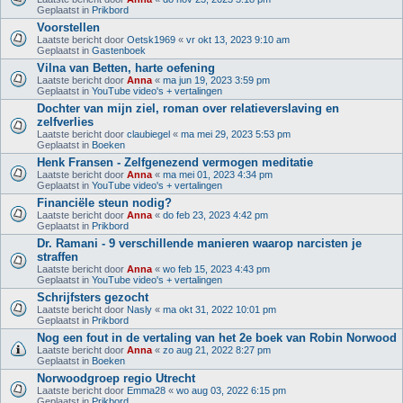
Geplaatst in
Prikbord
Voorstellen
Laatste bericht door
Oetsk1969
«
vr okt 13, 2023 9:10 am
Geplaatst in
Gastenboek
Vilna van Betten, harte oefening
Laatste bericht door
Anna
«
ma jun 19, 2023 3:59 pm
Geplaatst in
YouTube video's + vertalingen
Dochter van mijn ziel, roman over relatieverslaving en
zelfverlies
Laatste bericht door
claubiegel
«
ma mei 29, 2023 5:53 pm
Geplaatst in
Boeken
Henk Fransen - Zelfgenezend vermogen meditatie
Laatste bericht door
Anna
«
ma mei 01, 2023 4:34 pm
Geplaatst in
YouTube video's + vertalingen
Financiële steun nodig?
Laatste bericht door
Anna
«
do feb 23, 2023 4:42 pm
Geplaatst in
Prikbord
Dr. Ramani - 9 verschillende manieren waarop narcisten je
straffen
Laatste bericht door
Anna
«
wo feb 15, 2023 4:43 pm
Geplaatst in
YouTube video's + vertalingen
Schrijfsters gezocht
Laatste bericht door
Nasly
«
ma okt 31, 2022 10:01 pm
Geplaatst in
Prikbord
Nog een fout in de vertaling van het 2e boek van Robin Norwood
Laatste bericht door
Anna
«
zo aug 21, 2022 8:27 pm
Geplaatst in
Boeken
Norwoodgroep regio Utrecht
Laatste bericht door
Emma28
«
wo aug 03, 2022 6:15 pm
Geplaatst in
Prikbord