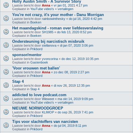
Holly Austin Smith - A Survivor Story
Laatste bericht door
Anna
«
vr jan 01, 2021 4:17 pm
Geplaatst in
YouTube video's + vertalingen
You're not crazy, it's your mother - Danu Morrigan
Laatste bericht door
rainbowinthesky
«
do jul 16, 2020 4:42 pm
Geplaatst in
Boeken
Het maandagskind - roman over liefdesverslaving
Laatste bericht door
SH1985
«
do feb 13, 2020 8:52 pm
Geplaatst in
Boeken
Ondersteuning bij narcistisch misbruik
Laatste bericht door
stellanova
«
di jan 07, 2020 3:06 pm
Geplaatst in
Prikbord
sponsor/mentor
Laatste bericht door
yvoncorina
«
do dec 12, 2019 10:35 pm
Geplaatst in
Gastenboek
'Voor vrouwen met ballen'
Laatste bericht door
Anna
«
zo dec 08, 2019 2:27 pm
Geplaatst in
Prikbord
Stap 4
Laatste bericht door
Anna
«
di nov 26, 2019 12:35 pm
Geplaatst in
Stap 4
addicted to love podcast.com
Laatste bericht door
Wieweet
«
ma okt 14, 2019 9:09 pm
Geplaatst in
YouTube video's + vertalingen
NIEUWE NORWOODGROEP
Laatste bericht door
KLIMOP
«
do sep 26, 2019 7:41 pm
Geplaatst in
Prikbord
Tips voor slachtoffers van narcisten
Laatste bericht door
Anna
«
do jul 04, 2019 8:11 pm
Geplaatst in
Prikbord