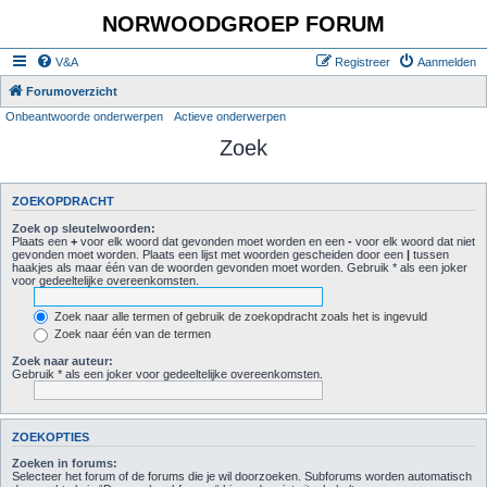
NORWOODGROEP FORUM
V&A
Registreer
Aanmelden
Forumoverzicht
Onbeantwoorde onderwerpen
Actieve onderwerpen
Zoek
ZOEKOPDRACHT
Zoek op sleutelwoorden:
Plaats een
+
voor elk woord dat gevonden moet worden en een
-
voor elk woord dat niet
gevonden moet worden. Plaats een lijst met woorden gescheiden door een
|
tussen
haakjes als maar één van de woorden gevonden moet worden. Gebruik * als een joker
voor gedeeltelijke overeenkomsten.
Zoek naar alle termen of gebruik de zoekopdracht zoals het is ingevuld
Zoek naar één van de termen
Zoek naar auteur:
Gebruik * als een joker voor gedeeltelijke overeenkomsten.
ZOEKOPTIES
Zoeken in forums:
Selecteer het forum of de forums die je wil doorzoeken. Subforums worden automatisch