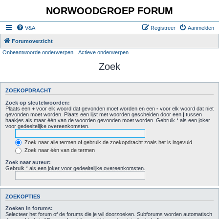
NORWOODGROEP FORUM
V&A
Registreer
Aanmelden
Forumoverzicht
Onbeantwoorde onderwerpen
Actieve onderwerpen
Zoek
ZOEKOPDRACHT
Zoek op sleutelwoorden:
Plaats een
+
voor elk woord dat gevonden moet worden en een
-
voor elk woord dat niet
gevonden moet worden. Plaats een lijst met woorden gescheiden door een
|
tussen
haakjes als maar één van de woorden gevonden moet worden. Gebruik * als een joker
voor gedeeltelijke overeenkomsten.
Zoek naar alle termen of gebruik de zoekopdracht zoals het is ingevuld
Zoek naar één van de termen
Zoek naar auteur:
Gebruik * als een joker voor gedeeltelijke overeenkomsten.
ZOEKOPTIES
Zoeken in forums:
Selecteer het forum of de forums die je wil doorzoeken. Subforums worden automatisch