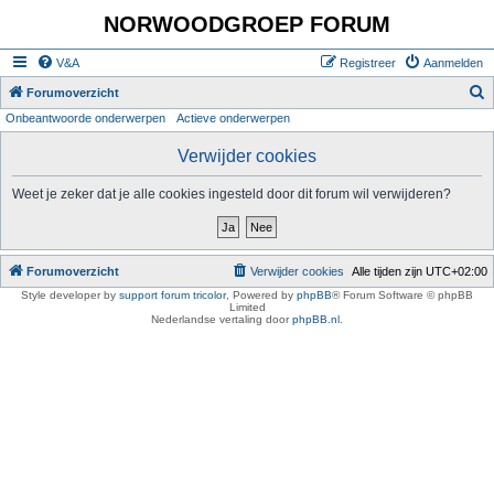
NORWOODGROEP FORUM
V&A
Registreer
Aanmelden
Z
Forumoverzicht
Onbeantwoorde onderwerpen
Actieve onderwerpen
o
e
Verwijder cookies
k
Weet je zeker dat je alle cookies ingesteld door dit forum wil verwijderen?
Forumoverzicht
Verwijder cookies
Alle tijden zijn
UTC+02:00
Style developer by
support forum tricolor
,
Powered by
phpBB
® Forum Software © phpBB
Limited
Nederlandse vertaling door
phpBB.nl
.