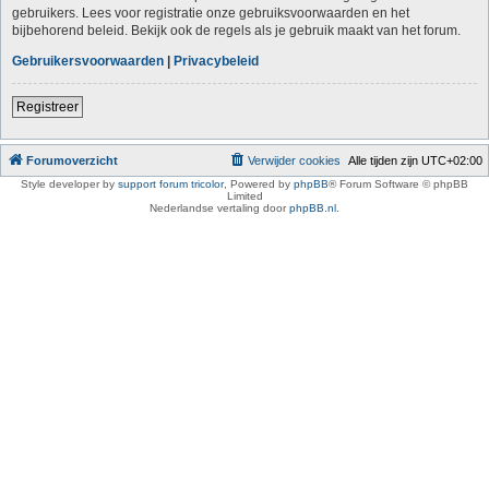
gebruikers. Lees voor registratie onze gebruiksvoorwaarden en het
bijbehorend beleid. Bekijk ook de regels als je gebruik maakt van het forum.
Gebruikersvoorwaarden
|
Privacybeleid
Registreer
Forumoverzicht
Verwijder cookies
Alle tijden zijn
UTC+02:00
Style developer by
support forum tricolor
,
Powered by
phpBB
® Forum Software © phpBB
Limited
Nederlandse vertaling door
phpBB.nl
.