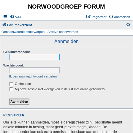
NORWOODGROEP FORUM
V&A
Registreer
Aanmelden
Z
Forumoverzicht
Onbeantwoorde onderwerpen
Actieve onderwerpen
o
e
Aanmelden
k
Gebruikersnaam:
Wachtwoord:
Ik ben mijn wachtwoord vergeten
Onthouden
Mij deze sessie niet weergeven in de lijst met online gebruikers
REGISTREER
Om je te kunnen aanmelden, moet je geregistreerd zijn. Registratie neemt
enkele minuten in beslag, maar geeft je extra mogelijkheden. De
forumbeheerder kan ook extra permissies toestaan aan geregistreerde