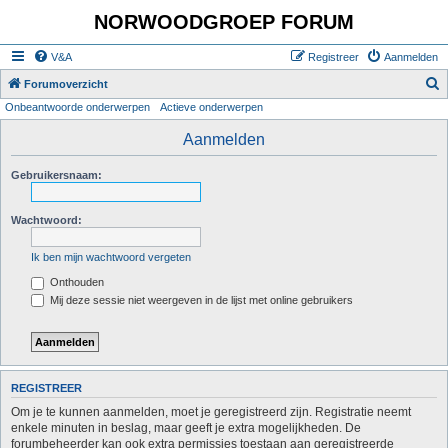
NORWOODGROEP FORUM
V&A
Registreer
Aanmelden
Z
Forumoverzicht
Onbeantwoorde onderwerpen
Actieve onderwerpen
o
e
Aanmelden
k
Gebruikersnaam:
Wachtwoord:
Ik ben mijn wachtwoord vergeten
Onthouden
Mij deze sessie niet weergeven in de lijst met online gebruikers
REGISTREER
Om je te kunnen aanmelden, moet je geregistreerd zijn. Registratie neemt
enkele minuten in beslag, maar geeft je extra mogelijkheden. De
forumbeheerder kan ook extra permissies toestaan aan geregistreerde