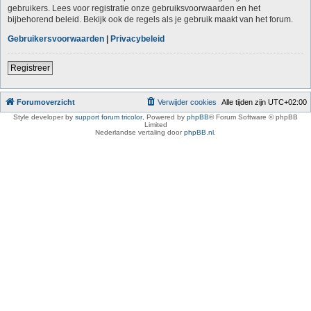
gebruikers. Lees voor registratie onze gebruiksvoorwaarden en het
bijbehorend beleid. Bekijk ook de regels als je gebruik maakt van het forum.
Gebruikersvoorwaarden
|
Privacybeleid
Registreer
Forumoverzicht
Verwijder cookies
Alle tijden zijn
UTC+02:00
Style developer by
support forum tricolor
,
Powered by
phpBB
® Forum Software © phpBB
Limited
Nederlandse vertaling door
phpBB.nl
.