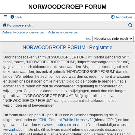
NORWOODGROEP FORUM
V&A
Aanmelden
Z
Forumoverzicht
Onbeantwoorde onderwerpen
Actieve onderwerpen
o
Taal:
e
NORWOODGROEP FORUM - Registratie
k
Door het bezoeken van “NORWOODGROEP FORUM” (hierna genoemd “wij”,
“ons”, “onze”, “NORWOODGROEP FORUM”, “https://norwoodgroep.nl/forum”),
ga je automatisch akkoord met de voorwaarden. Als je niet akkoord gaat met
deze voorwaarden, bezoek of gebruik “NORWOODGROEP FORUM” dan niet
langer. We hebben het recht om de voorwaarden op ieder moment te wijzigen
en zullen ons best doen om je hiervan tijdig op de hoogte te brengen, het is
echter aan te raden om zelf de voorwaarden regelmatig te controleren op
wijzigingen. Ga je niet akkoord met deze wijzigingen, maak dan niet langer
gebruik van “NORWOODGROEP FORUM”. Blijf je gebruik maken van
“NORWOODGROEP FORUM”, dan ga je automatisch akkoord met de
wijzigingen en of toevoegingen.
Dit forum draait op phpBB. phpBB is een bulletinboardoplossing die is
uitgebracht onder de “
GNU General Public License v2
” (hierna “GPL”) en kan
gedownload worden via
www.phpbb.com
en via de Nederlandstalige website
www.phpbb.nl
. De phpBB-software maakt internetgebaseerde discussies
mogelijk. phpBB Limited is niet verantwoordelijk voor wat wordt toegestaan of