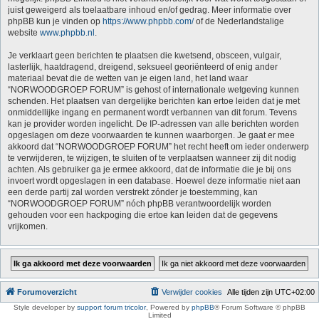
juist geweigerd als toelaatbare inhoud en/of gedrag. Meer informatie over
phpBB kun je vinden op
https://www.phpbb.com/
of de Nederlandstalige
website
www.phpbb.nl
.
Je verklaart geen berichten te plaatsen die kwetsend, obsceen, vulgair,
lasterlijk, haatdragend, dreigend, seksueel georiënteerd of enig ander
materiaal bevat die de wetten van je eigen land, het land waar
“NORWOODGROEP FORUM” is gehost of internationale wetgeving kunnen
schenden. Het plaatsen van dergelijke berichten kan ertoe leiden dat je met
onmiddellijke ingang en permanent wordt verbannen van dit forum. Tevens
kan je provider worden ingelicht. De IP-adressen van alle berichten worden
opgeslagen om deze voorwaarden te kunnen waarborgen. Je gaat er mee
akkoord dat “NORWOODGROEP FORUM” het recht heeft om ieder onderwerp
te verwijderen, te wijzigen, te sluiten of te verplaatsen wanneer zij dit nodig
achten. Als gebruiker ga je ermee akkoord, dat de informatie die je bij ons
invoert wordt opgeslagen in een database. Hoewel deze informatie niet aan
een derde partij zal worden verstrekt zónder je toestemming, kan
“NORWOODGROEP FORUM” nóch phpBB verantwoordelijk worden
gehouden voor een hackpoging die ertoe kan leiden dat de gegevens
vrijkomen.
Forumoverzicht
Verwijder cookies
Alle tijden zijn
UTC+02:00
Style developer by
support forum tricolor
,
Powered by
phpBB
® Forum Software © phpBB
Limited