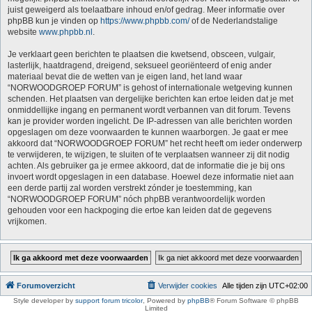
juist geweigerd als toelaatbare inhoud en/of gedrag. Meer informatie over
phpBB kun je vinden op
https://www.phpbb.com/
of de Nederlandstalige
website
www.phpbb.nl
.
Je verklaart geen berichten te plaatsen die kwetsend, obsceen, vulgair,
lasterlijk, haatdragend, dreigend, seksueel georiënteerd of enig ander
materiaal bevat die de wetten van je eigen land, het land waar
“NORWOODGROEP FORUM” is gehost of internationale wetgeving kunnen
schenden. Het plaatsen van dergelijke berichten kan ertoe leiden dat je met
onmiddellijke ingang en permanent wordt verbannen van dit forum. Tevens
kan je provider worden ingelicht. De IP-adressen van alle berichten worden
opgeslagen om deze voorwaarden te kunnen waarborgen. Je gaat er mee
akkoord dat “NORWOODGROEP FORUM” het recht heeft om ieder onderwerp
te verwijderen, te wijzigen, te sluiten of te verplaatsen wanneer zij dit nodig
achten. Als gebruiker ga je ermee akkoord, dat de informatie die je bij ons
invoert wordt opgeslagen in een database. Hoewel deze informatie niet aan
een derde partij zal worden verstrekt zónder je toestemming, kan
“NORWOODGROEP FORUM” nóch phpBB verantwoordelijk worden
gehouden voor een hackpoging die ertoe kan leiden dat de gegevens
vrijkomen.
Forumoverzicht
Verwijder cookies
Alle tijden zijn
UTC+02:00
Style developer by
support forum tricolor
,
Powered by
phpBB
® Forum Software © phpBB
Limited