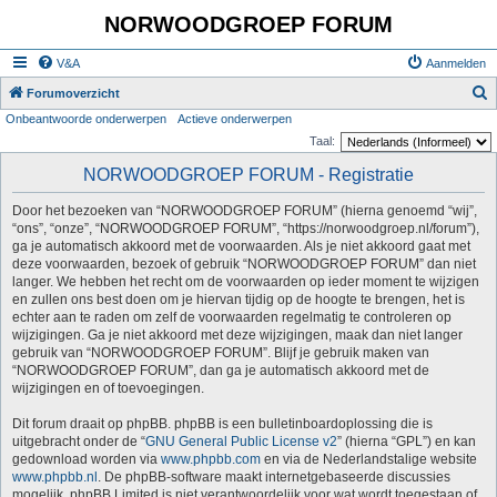
NORWOODGROEP FORUM
V&A
Aanmelden
Z
Forumoverzicht
Onbeantwoorde onderwerpen
Actieve onderwerpen
o
Taal:
e
NORWOODGROEP FORUM - Registratie
k
Door het bezoeken van “NORWOODGROEP FORUM” (hierna genoemd “wij”,
“ons”, “onze”, “NORWOODGROEP FORUM”, “https://norwoodgroep.nl/forum”),
ga je automatisch akkoord met de voorwaarden. Als je niet akkoord gaat met
deze voorwaarden, bezoek of gebruik “NORWOODGROEP FORUM” dan niet
langer. We hebben het recht om de voorwaarden op ieder moment te wijzigen
en zullen ons best doen om je hiervan tijdig op de hoogte te brengen, het is
echter aan te raden om zelf de voorwaarden regelmatig te controleren op
wijzigingen. Ga je niet akkoord met deze wijzigingen, maak dan niet langer
gebruik van “NORWOODGROEP FORUM”. Blijf je gebruik maken van
“NORWOODGROEP FORUM”, dan ga je automatisch akkoord met de
wijzigingen en of toevoegingen.
Dit forum draait op phpBB. phpBB is een bulletinboardoplossing die is
uitgebracht onder de “
GNU General Public License v2
” (hierna “GPL”) en kan
gedownload worden via
www.phpbb.com
en via de Nederlandstalige website
www.phpbb.nl
. De phpBB-software maakt internetgebaseerde discussies
mogelijk. phpBB Limited is niet verantwoordelijk voor wat wordt toegestaan of