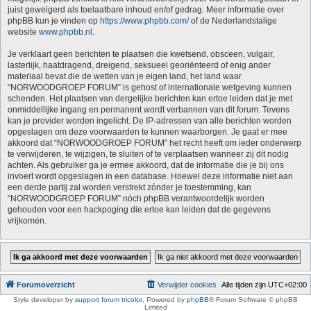
juist geweigerd als toelaatbare inhoud en/of gedrag. Meer informatie over
phpBB kun je vinden op
https://www.phpbb.com/
of de Nederlandstalige
website
www.phpbb.nl
.
Je verklaart geen berichten te plaatsen die kwetsend, obsceen, vulgair,
lasterlijk, haatdragend, dreigend, seksueel georiënteerd of enig ander
materiaal bevat die de wetten van je eigen land, het land waar
“NORWOODGROEP FORUM” is gehost of internationale wetgeving kunnen
schenden. Het plaatsen van dergelijke berichten kan ertoe leiden dat je met
onmiddellijke ingang en permanent wordt verbannen van dit forum. Tevens
kan je provider worden ingelicht. De IP-adressen van alle berichten worden
opgeslagen om deze voorwaarden te kunnen waarborgen. Je gaat er mee
akkoord dat “NORWOODGROEP FORUM” het recht heeft om ieder onderwerp
te verwijderen, te wijzigen, te sluiten of te verplaatsen wanneer zij dit nodig
achten. Als gebruiker ga je ermee akkoord, dat de informatie die je bij ons
invoert wordt opgeslagen in een database. Hoewel deze informatie niet aan
een derde partij zal worden verstrekt zónder je toestemming, kan
“NORWOODGROEP FORUM” nóch phpBB verantwoordelijk worden
gehouden voor een hackpoging die ertoe kan leiden dat de gegevens
vrijkomen.
Forumoverzicht
Verwijder cookies
Alle tijden zijn
UTC+02:00
Style developer by
support forum tricolor
,
Powered by
phpBB
® Forum Software © phpBB
Limited