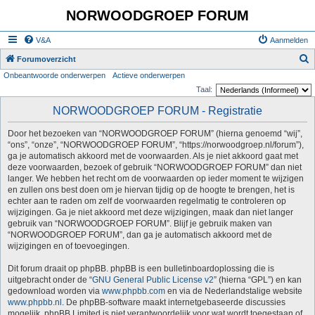
NORWOODGROEP FORUM
V&A
Aanmelden
Z
Forumoverzicht
Onbeantwoorde onderwerpen
Actieve onderwerpen
o
Taal:
e
NORWOODGROEP FORUM - Registratie
k
Door het bezoeken van “NORWOODGROEP FORUM” (hierna genoemd “wij”,
“ons”, “onze”, “NORWOODGROEP FORUM”, “https://norwoodgroep.nl/forum”),
ga je automatisch akkoord met de voorwaarden. Als je niet akkoord gaat met
deze voorwaarden, bezoek of gebruik “NORWOODGROEP FORUM” dan niet
langer. We hebben het recht om de voorwaarden op ieder moment te wijzigen
en zullen ons best doen om je hiervan tijdig op de hoogte te brengen, het is
echter aan te raden om zelf de voorwaarden regelmatig te controleren op
wijzigingen. Ga je niet akkoord met deze wijzigingen, maak dan niet langer
gebruik van “NORWOODGROEP FORUM”. Blijf je gebruik maken van
“NORWOODGROEP FORUM”, dan ga je automatisch akkoord met de
wijzigingen en of toevoegingen.
Dit forum draait op phpBB. phpBB is een bulletinboardoplossing die is
uitgebracht onder de “
GNU General Public License v2
” (hierna “GPL”) en kan
gedownload worden via
www.phpbb.com
en via de Nederlandstalige website
www.phpbb.nl
. De phpBB-software maakt internetgebaseerde discussies
mogelijk. phpBB Limited is niet verantwoordelijk voor wat wordt toegestaan of