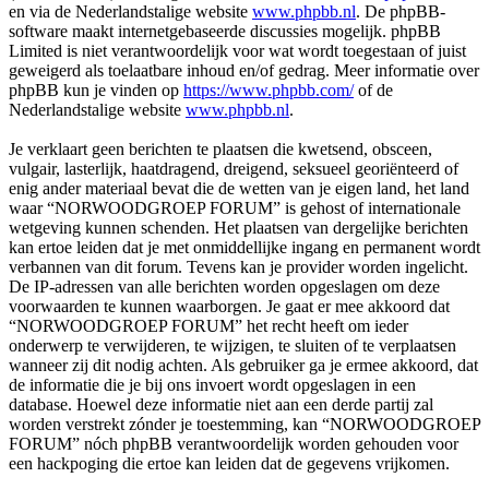
en via de Nederlandstalige website
www.phpbb.nl
. De phpBB-
software maakt internetgebaseerde discussies mogelijk. phpBB
Limited is niet verantwoordelijk voor wat wordt toegestaan of juist
geweigerd als toelaatbare inhoud en/of gedrag. Meer informatie over
phpBB kun je vinden op
https://www.phpbb.com/
of de
Nederlandstalige website
www.phpbb.nl
.
Je verklaart geen berichten te plaatsen die kwetsend, obsceen,
vulgair, lasterlijk, haatdragend, dreigend, seksueel georiënteerd of
enig ander materiaal bevat die de wetten van je eigen land, het land
waar “NORWOODGROEP FORUM” is gehost of internationale
wetgeving kunnen schenden. Het plaatsen van dergelijke berichten
kan ertoe leiden dat je met onmiddellijke ingang en permanent wordt
verbannen van dit forum. Tevens kan je provider worden ingelicht.
De IP-adressen van alle berichten worden opgeslagen om deze
voorwaarden te kunnen waarborgen. Je gaat er mee akkoord dat
“NORWOODGROEP FORUM” het recht heeft om ieder
onderwerp te verwijderen, te wijzigen, te sluiten of te verplaatsen
wanneer zij dit nodig achten. Als gebruiker ga je ermee akkoord, dat
de informatie die je bij ons invoert wordt opgeslagen in een
database. Hoewel deze informatie niet aan een derde partij zal
worden verstrekt zónder je toestemming, kan “NORWOODGROEP
FORUM” nóch phpBB verantwoordelijk worden gehouden voor
een hackpoging die ertoe kan leiden dat de gegevens vrijkomen.