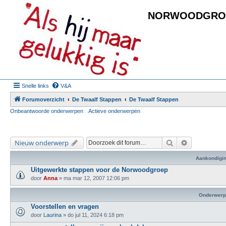
NORWOODGRO
Snelle links
V&A
Forumoverzicht
De Twaalf Stappen
De Twaalf Stappen
Onbeantwoorde onderwerpen
Actieve onderwerpen
Zoek
Uitgebreid 
Nieuw onderwerp
Aankondigi
Uitgewerkte stappen voor de Norwoodgroep
door
Anna
»
ma mar 12, 2007 12:06 pm
Onderwerp
Voorstellen en vragen
door
Laurina
»
do jul 11, 2024 6:18 pm