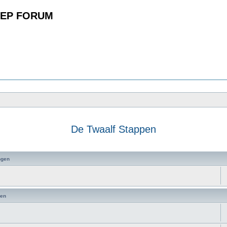
EP FORUM
De Twaalf Stappen
zoeken
ngen
en