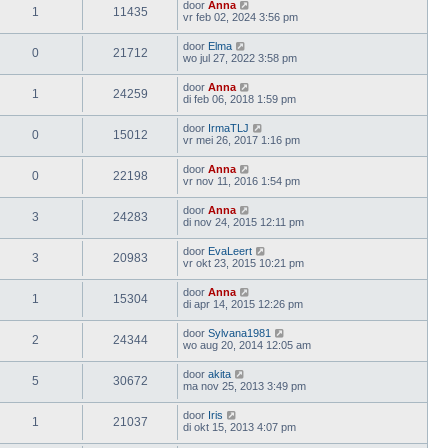
door
Anna
1
11435
vr feb 02, 2024 3:56 pm
door
Elma
0
21712
wo jul 27, 2022 3:58 pm
door
Anna
1
24259
di feb 06, 2018 1:59 pm
door
IrmaTLJ
0
15012
vr mei 26, 2017 1:16 pm
door
Anna
0
22198
vr nov 11, 2016 1:54 pm
door
Anna
3
24283
di nov 24, 2015 12:11 pm
door
EvaLeert
3
20983
vr okt 23, 2015 10:21 pm
door
Anna
1
15304
di apr 14, 2015 12:26 pm
door
Sylvana1981
2
24344
wo aug 20, 2014 12:05 am
door
akita
5
30672
ma nov 25, 2013 3:49 pm
door
Iris
1
21037
di okt 15, 2013 4:07 pm