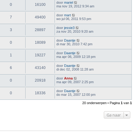
door
mariel
0
16100
ma nov 19, 2012 9:34 am
door
mart
7
49400
wo jul 06, 2011 9:53 pm
door
jessie3
3
28897
za nov 20, 2010 9:20 am
door
Daantje
0
18089
di mar 30, 2010 7:42 pm
door
Daantje
1
19227
ma apr 06, 2009 12:18 pm
door
Daantje
6
43140
di dec 02, 2008 11:28 am
door
Anna
0
20918
ma apr 09, 2007 2:25 pm
door
Daantje
0
18336
do mar 15, 2007 12:00 pm
20 onderwerpen • Pagina
1
van
1
Ga naar