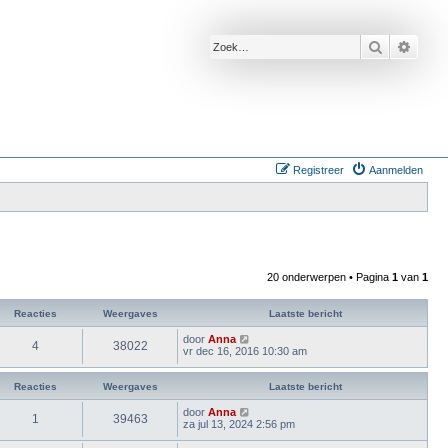
Zoek
Uitge
Registreer
Aanmelden
20 onderwerpen • Pagina
1
van
1
Reacties
Weergaves
Laatste bericht
door
Anna
4
38022
vr dec 16, 2016 10:30 am
Reacties
Weergaves
Laatste bericht
door
Anna
1
39463
za jul 13, 2024 2:56 pm