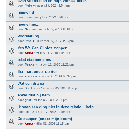
even voorstellen en mijn verhaal delen
door
Melle
»
ma jan 29, 2024 9:54 am
nieuw lid
door
Elma
»
wo jul 27, 2022 3:58 pm
nieuw hier...
door
Nirvana
»
ma feb 05, 2018 11:48 am
Voorstelling
door
IrmaTLJ
»
vr mei 26, 2017 1:16 pm
Yes We Can Clinics stappen
door
Anna
»
vr nov 11, 2016 1:54 pm
tekst stappen plan.
door
Tetske
»
ma okt 12, 2015 11:22 pm
Een hart onder de riem
door
Francine
»
do jun 05, 2014 10:37 pm
Wat een drama
door
Sunflower77
»
zo apr 05, 2015 8:52 pm
enkel rust bij hem
door
griet
»
vr feb 06, 2009 2:37 pm
Ik snap een ding niet in deze relatie... help
door
akita
»
di sep 17, 2013 12:59 pm
De stappen (onder mijn boom)
door
Anna
»
di jul 01, 2008 11:15 am