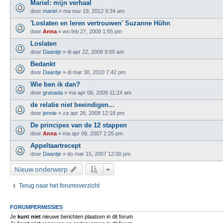
Mariel: mijn verhaal
door
mariel
»
ma nov 19, 2012 9:34 am
'Loslaten en leren vertrouwen' Suzanne Hühn
door
Anna
»
wo feb 27, 2008 1:55 pm
Loslaten
door
Daantje
»
di apr 22, 2008 9:00 am
Bedankt
door
Daantje
»
di mar 30, 2010 7:42 pm
Wie ben ik dan?
door
granada
»
ma apr 06, 2009 11:24 am
de relatie niet beeindigen...
door
jennie
»
za apr 26, 2008 12:18 pm
De principes van de 12 stappen
door
Anna
»
ma apr 09, 2007 2:25 pm
Appeltaartrecept
door
Daantje
»
do mar 15, 2007 12:00 pm
Nieuw onderwerp
Terug naar het forumoverzicht
FORUMPERMISSIES
Je
kunt niet
nieuwe berichten plaatsen in dit forum