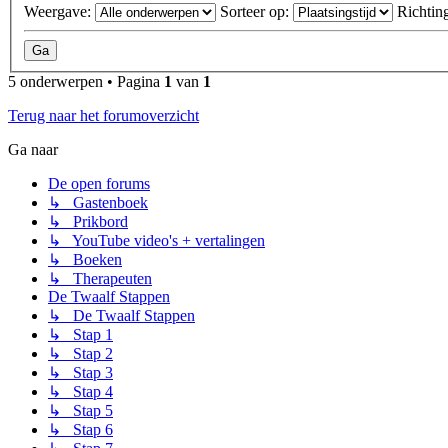
Weergave:
Sorteer op:
Richtin
5 onderwerpen • Pagina
1
van
1
Terug naar het forumoverzicht
Ga naar
De open forums
↳ Gastenboek
↳ Prikbord
↳ YouTube video's + vertalingen
↳ Boeken
↳ Therapeuten
De Twaalf Stappen
↳ De Twaalf Stappen
↳ Stap 1
↳ Stap 2
↳ Stap 3
↳ Stap 4
↳ Stap 5
↳ Stap 6