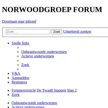
NORWOODGROEP FORUM
Doorgaan naar inhoud
Uitgebreid zoeken
Zoek
Snelle links
Onbeantwoorde onderwerpen
Actieve onderwerpen
Zoek
V&A
Aanmelden
Registreer
Forumoverzicht
De Twaalf Stappen
Stap 2
Zoek
Onbeantwoorde onderwerpen
Actieve onderwerpen