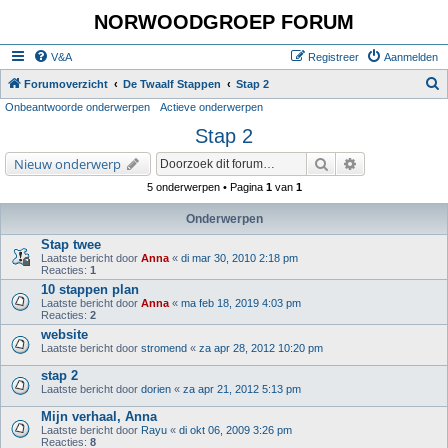
NORWOODGROEP FORUM
V&A
Registreer
Aanmelden
Z
Forumoverzicht
De Twaalf Stappen
Stap 2
Onbeantwoorde onderwerpen
Actieve onderwerpen
o
Stap 2
e
k
Zoek
Uitgebreid zoe
Nieuw onderwerp
5 onderwerpen • Pagina
1
van
1
Onderwerpen
Stap twee
Laatste bericht door
Anna
«
di mar 30, 2010 2:18 pm
Reacties:
1
10 stappen plan
Laatste bericht door
Anna
«
ma feb 18, 2019 4:03 pm
Reacties:
2
website
Laatste bericht door
stromend
«
za apr 28, 2012 10:20 pm
stap 2
Laatste bericht door
dorien
«
za apr 21, 2012 5:13 pm
Mijn verhaal, Anna
Laatste bericht door
Rayu
«
di okt 06, 2009 3:26 pm
Reacties:
8