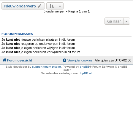
Nieuw onderwerp
5 onderwerpen • Pagina
1
van
1
Ga naar
FORUMPERMISSIES
Je
kunt niet
nieuwe berichten plaatsen in dit forum
Je
kunt niet
reageren op onderwerpen in dit forum
Je
kunt niet
je eigen berichten wijzigen in dit forum
Je
kunt niet
je eigen berichten verwijderen in dit forum
Forumoverzicht
Verwijder cookies
Alle tijden zijn
UTC+02:00
Style developer by
support forum tricolor
,
Powered by
phpBB
® Forum Software © phpBB
Limited
Nederlandse vertaling door
phpBB.nl
.