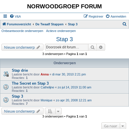
NORWOODGROEP FORUM
V&A
Registreer
Aanmelden
Z
Forumoverzicht
De Twaalf Stappen
Stap 3
Onbeantwoorde onderwerpen
Actieve onderwerpen
o
Stap 3
e
k
Zoek
Uitgebreid zoe
Nieuw onderwerp
3 onderwerpen • Pagina
1
van
1
Onderwerpen
Stap drie
Laatste bericht door
Anna
«
di mar 30, 2010 2:21 pm
Reacties:
1
The Secret en Stap 3
Laatste bericht door
Cathelijne
«
zo jul 14, 2019 11:00 am
Reacties:
1
Stap 3
Laatste bericht door
Monique
«
zo apr 20, 2008 12:21 am
Reacties:
7
Nieuw onderwerp
3 onderwerpen • Pagina
1
van
1
Ga naar