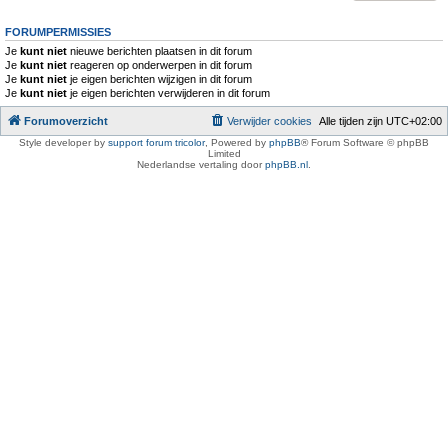
FORUMPERMISSIES
Je
kunt niet
nieuwe berichten plaatsen in dit forum
Je
kunt niet
reageren op onderwerpen in dit forum
Je
kunt niet
je eigen berichten wijzigen in dit forum
Je
kunt niet
je eigen berichten verwijderen in dit forum
Forumoverzicht
Verwijder cookies
Alle tijden zijn
UTC+02:00
Style developer by
support forum tricolor
,
Powered by
phpBB
® Forum Software © phpBB
Limited
Nederlandse vertaling door
phpBB.nl
.