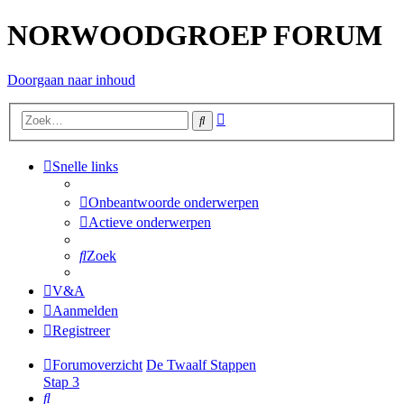
NORWOODGROEP FORUM
Doorgaan naar inhoud
Uitgebreid
Zoek
zoeken
Snelle links
Onbeantwoorde onderwerpen
Actieve onderwerpen
Zoek
V&A
Aanmelden
Registreer
Forumoverzicht
De Twaalf Stappen
Stap 3
Zoek