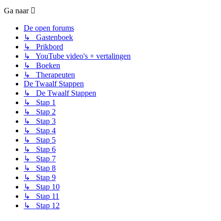
Ga naar
De open forums
↳ Gastenboek
↳ Prikbord
↳ YouTube video's + vertalingen
↳ Boeken
↳ Therapeuten
De Twaalf Stappen
↳ De Twaalf Stappen
↳ Stap 1
↳ Stap 2
↳ Stap 3
↳ Stap 4
↳ Stap 5
↳ Stap 6
↳ Stap 7
↳ Stap 8
↳ Stap 9
↳ Stap 10
↳ Stap 11
↳ Stap 12