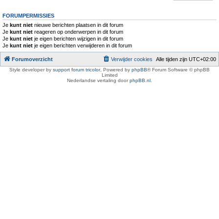
FORUMPERMISSIES
Je
kunt niet
nieuwe berichten plaatsen in dit forum
Je
kunt niet
reageren op onderwerpen in dit forum
Je
kunt niet
je eigen berichten wijzigen in dit forum
Je
kunt niet
je eigen berichten verwijderen in dit forum
Forumoverzicht
Verwijder cookies
Alle tijden zijn
UTC+02:00
Style developer by
support forum tricolor
,
Powered by
phpBB
® Forum Software © phpBB
Limited
Nederlandse vertaling door
phpBB.nl
.