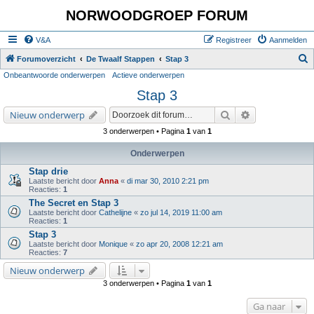
NORWOODGROEP FORUM
V&A
Registreer
Aanmelden
Z
Forumoverzicht
De Twaalf Stappen
Stap 3
Onbeantwoorde onderwerpen
Actieve onderwerpen
o
Stap 3
e
k
Zoek
Uitgebreid zoe
Nieuw onderwerp
3 onderwerpen • Pagina
1
van
1
Onderwerpen
Stap drie
Laatste bericht door
Anna
«
di mar 30, 2010 2:21 pm
Reacties:
1
The Secret en Stap 3
Laatste bericht door
Cathelijne
«
zo jul 14, 2019 11:00 am
Reacties:
1
Stap 3
Laatste bericht door
Monique
«
zo apr 20, 2008 12:21 am
Reacties:
7
Nieuw onderwerp
3 onderwerpen • Pagina
1
van
1
Ga naar