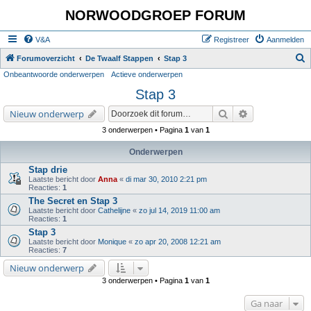
NORWOODGROEP FORUM
V&A
Registreer
Aanmelden
Z
Forumoverzicht
De Twaalf Stappen
Stap 3
Onbeantwoorde onderwerpen
Actieve onderwerpen
o
Stap 3
e
k
Zoek
Uitgebreid zoe
Nieuw onderwerp
3 onderwerpen • Pagina
1
van
1
Onderwerpen
Stap drie
Laatste bericht door
Anna
«
di mar 30, 2010 2:21 pm
Reacties:
1
The Secret en Stap 3
Laatste bericht door
Cathelijne
«
zo jul 14, 2019 11:00 am
Reacties:
1
Stap 3
Laatste bericht door
Monique
«
zo apr 20, 2008 12:21 am
Reacties:
7
Nieuw onderwerp
3 onderwerpen • Pagina
1
van
1
Ga naar