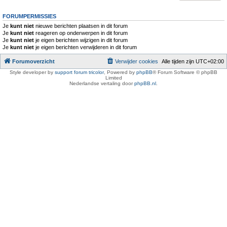
FORUMPERMISSIES
Je
kunt niet
nieuwe berichten plaatsen in dit forum
Je
kunt niet
reageren op onderwerpen in dit forum
Je
kunt niet
je eigen berichten wijzigen in dit forum
Je
kunt niet
je eigen berichten verwijderen in dit forum
Forumoverzicht
Verwijder cookies
Alle tijden zijn
UTC+02:00
Style developer by
support forum tricolor
,
Powered by
phpBB
® Forum Software © phpBB
Limited
Nederlandse vertaling door
phpBB.nl
.