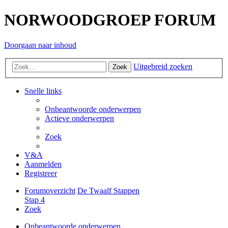
NORWOODGROEP FORUM
Doorgaan naar inhoud
Uitgebreid zoeken
Zoek
Snelle links
Onbeantwoorde onderwerpen
Actieve onderwerpen
Zoek
V&A
Aanmelden
Registreer
Forumoverzicht
De Twaalf Stappen
Stap 4
Zoek
Onbeantwoorde onderwerpen