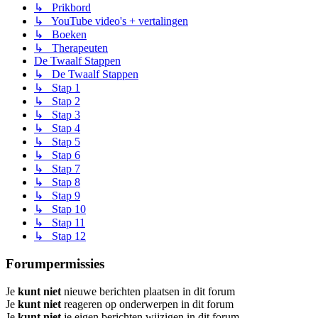
↳ Prikbord
↳ YouTube video's + vertalingen
↳ Boeken
↳ Therapeuten
De Twaalf Stappen
↳ De Twaalf Stappen
↳ Stap 1
↳ Stap 2
↳ Stap 3
↳ Stap 4
↳ Stap 5
↳ Stap 6
↳ Stap 7
↳ Stap 8
↳ Stap 9
↳ Stap 10
↳ Stap 11
↳ Stap 12
Forumpermissies
Je
kunt niet
nieuwe berichten plaatsen in dit forum
Je
kunt niet
reageren op onderwerpen in dit forum
Je
kunt niet
je eigen berichten wijzigen in dit forum