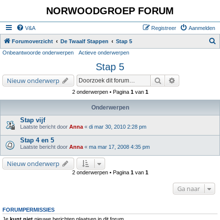
NORWOODGROEP FORUM
V&A
Registreer
Aanmelden
Z
Forumoverzicht
De Twaalf Stappen
Stap 5
Onbeantwoorde onderwerpen
Actieve onderwerpen
o
Stap 5
e
k
Zoek
Uitgebreid zoe
Nieuw onderwerp
2 onderwerpen • Pagina
1
van
1
Onderwerpen
Stap vijf
Laatste bericht door
Anna
«
di mar 30, 2010 2:28 pm
Stap 4 en 5
Laatste bericht door
Anna
«
ma mar 17, 2008 4:35 pm
Nieuw onderwerp
2 onderwerpen • Pagina
1
van
1
Ga naar
FORUMPERMISSIES
Je
kunt niet
nieuwe berichten plaatsen in dit forum