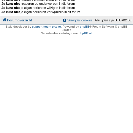
Je
kunt niet
reageren op onderwerpen in dit forum
Je
kunt niet
je eigen berichten wijzigen in dit forum
Je
kunt niet
je eigen berichten verwijderen in dit forum
Forumoverzicht
Verwijder cookies
Alle tijden zijn
UTC+02:00
Style developer by
support forum tricolor
,
Powered by
phpBB
® Forum Software © phpBB
Limited
Nederlandse vertaling door
phpBB.nl
.