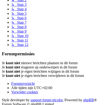
↳ Stap 2
↳ Stap 3
↳ Stap 4
↳ Stap 5
↳ Stap 6
↳ Stap 7
↳ Stap 8
↳ Stap 9
↳ Stap 10
↳ Stap 11
↳ Stap 12
Forumpermissies
Je
kunt niet
nieuwe berichten plaatsen in dit forum
Je
kunt niet
reageren op onderwerpen in dit forum
Je
kunt niet
je eigen berichten wijzigen in dit forum
Je
kunt niet
je eigen berichten verwijderen in dit forum
Forumoverzicht
Alle tijden zijn
UTC+02:00
Verwijder cookies
Style developer by
support forum tricolor
,
Powered by
phpBB
®
Forum Software © phpBB Limited