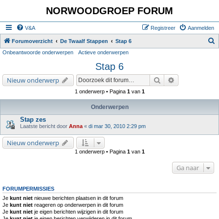
NORWOODGROEP FORUM
V&A
Registreer
Aanmelden
Z
Forumoverzicht
De Twaalf Stappen
Stap 6
Onbeantwoorde onderwerpen
Actieve onderwerpen
o
Stap 6
e
k
Zoek
Uitgebreid zoe
Nieuw onderwerp
1 onderwerp • Pagina
1
van
1
Onderwerpen
Stap zes
Laatste bericht door
Anna
«
di mar 30, 2010 2:29 pm
Nieuw onderwerp
1 onderwerp • Pagina
1
van
1
Ga naar
FORUMPERMISSIES
Je
kunt niet
nieuwe berichten plaatsen in dit forum
Je
kunt niet
reageren op onderwerpen in dit forum
Je
kunt niet
je eigen berichten wijzigen in dit forum
Je
kunt niet
je eigen berichten verwijderen in dit forum