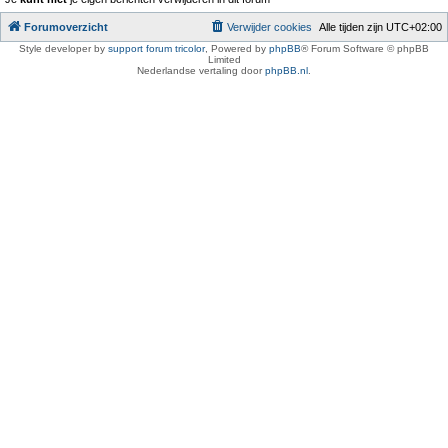
Forumoverzicht
Verwijder cookies
Alle tijden zijn
UTC+02:00
Style developer by
support forum tricolor
,
Powered by
phpBB
® Forum Software © phpBB
Limited
Nederlandse vertaling door
phpBB.nl
.