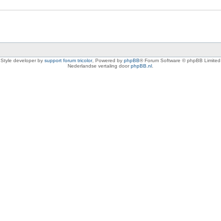
Style developer by
support forum tricolor
,
Powered by
phpBB
® Forum Software © phpBB Limited
Nederlandse vertaling door
phpBB.nl
.