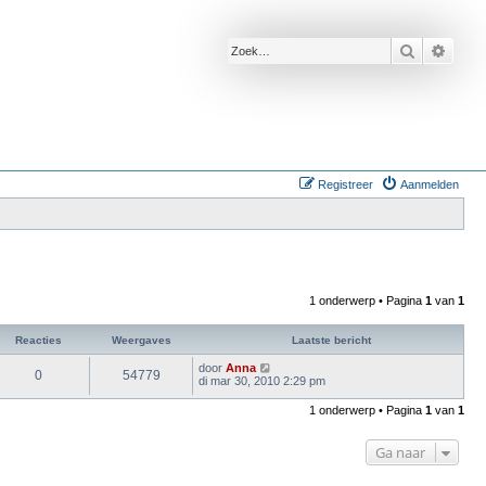
Zoek
Uitge
Registreer
Aanmelden
1 onderwerp • Pagina
1
van
1
Reacties
Weergaves
Laatste bericht
door
Anna
0
54779
di mar 30, 2010 2:29 pm
1 onderwerp • Pagina
1
van
1
Ga naar