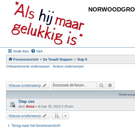
NORWOODGRO
Snelle links
V&A
Forumoverzicht
De Twaalf Stappen
Stap 6
Onbeantwoorde onderwerpen
Actieve onderwerpen
Zoek
Uitgebreid 
Nieuw onderwerp
Onderwerp
Stap zes
door
Anna
»
di mar 30, 2010 2:29 pm
Nieuw onderwerp
Terug naar het forumoverzicht