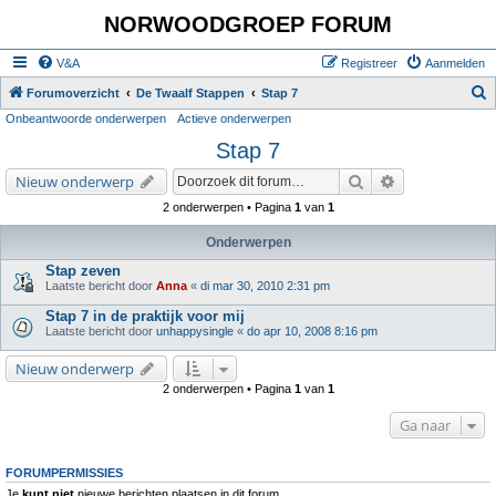
NORWOODGROEP FORUM
V&A
Registreer
Aanmelden
Z
Forumoverzicht
De Twaalf Stappen
Stap 7
Onbeantwoorde onderwerpen
Actieve onderwerpen
o
Stap 7
e
k
Zoek
Uitgebreid zoe
Nieuw onderwerp
2 onderwerpen • Pagina
1
van
1
Onderwerpen
Stap zeven
Laatste bericht door
Anna
«
di mar 30, 2010 2:31 pm
Stap 7 in de praktijk voor mij
Laatste bericht door
unhappysingle
«
do apr 10, 2008 8:16 pm
Nieuw onderwerp
2 onderwerpen • Pagina
1
van
1
Ga naar
FORUMPERMISSIES
Je
kunt niet
nieuwe berichten plaatsen in dit forum