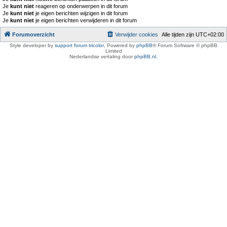
Je
kunt niet
reageren op onderwerpen in dit forum
Je
kunt niet
je eigen berichten wijzigen in dit forum
Je
kunt niet
je eigen berichten verwijderen in dit forum
Forumoverzicht
Verwijder cookies
Alle tijden zijn
UTC+02:00
Style developer by
support forum tricolor
,
Powered by
phpBB
® Forum Software © phpBB
Limited
Nederlandse vertaling door
phpBB.nl
.