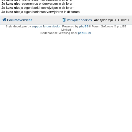
Je
kunt niet
reageren op onderwerpen in dit forum
Je
kunt niet
je eigen berichten wijzigen in dit forum
Je
kunt niet
je eigen berichten verwijderen in dit forum
Forumoverzicht
Verwijder cookies
Alle tijden zijn
UTC+02:00
Style developer by
support forum tricolor
,
Powered by
phpBB
® Forum Software © phpBB
Limited
Nederlandse vertaling door
phpBB.nl
.