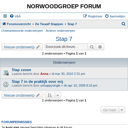
NORWOODGROEP FORUM
V&A
Registreer
Aanmelden
Z
Forumoverzicht
De Twaalf Stappen
Stap 7
Onbeantwoorde onderwerpen
Actieve onderwerpen
o
Stap 7
e
k
Zoek
Uitgebreid zoe
Nieuw onderwerp
2 onderwerpen • Pagina
1
van
1
Onderwerpen
Stap zeven
Laatste bericht door
Anna
«
di mar 30, 2010 2:31 pm
Stap 7 in de praktijk voor mij
Laatste bericht door
unhappysingle
«
do apr 10, 2008 8:16 pm
Nieuw onderwerp
2 onderwerpen • Pagina
1
van
1
Ga naar
FORUMPERMISSIES
Je
kunt niet
nieuwe berichten plaatsen in dit forum