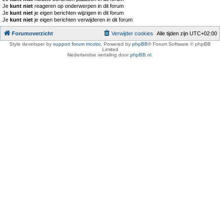
Je
kunt niet
reageren op onderwerpen in dit forum
Je
kunt niet
je eigen berichten wijzigen in dit forum
Je
kunt niet
je eigen berichten verwijderen in dit forum
Forumoverzicht
Verwijder cookies
Alle tijden zijn
UTC+02:00
Style developer by
support forum tricolor
,
Powered by
phpBB
® Forum Software © phpBB
Limited
Nederlandse vertaling door
phpBB.nl
.