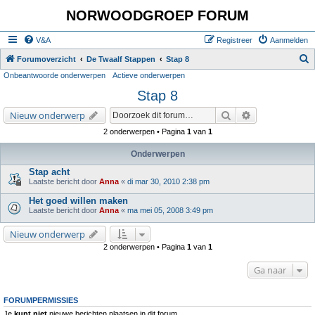
NORWOODGROEP FORUM
V&A
Registreer
Aanmelden
Z
Forumoverzicht
De Twaalf Stappen
Stap 8
Onbeantwoorde onderwerpen
Actieve onderwerpen
o
Stap 8
e
k
Zoek
Uitgebreid zoe
Nieuw onderwerp
2 onderwerpen • Pagina
1
van
1
Onderwerpen
Stap acht
Laatste bericht door
Anna
«
di mar 30, 2010 2:38 pm
Het goed willen maken
Laatste bericht door
Anna
«
ma mei 05, 2008 3:49 pm
Nieuw onderwerp
2 onderwerpen • Pagina
1
van
1
Ga naar
FORUMPERMISSIES
Je
kunt niet
nieuwe berichten plaatsen in dit forum