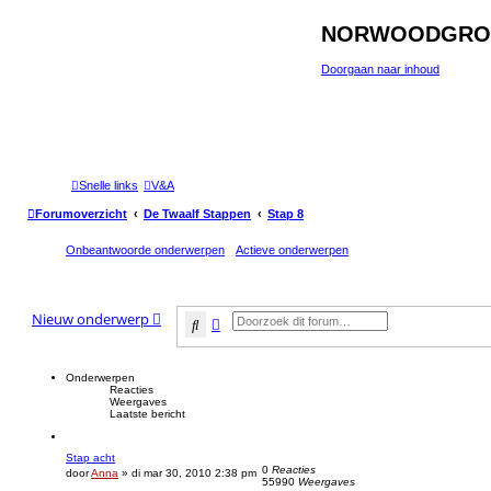
NORWOODGRO
Doorgaan naar inhoud
Snelle links
V&A
Forumoverzicht
De Twaalf Stappen
Stap 8
Onbeantwoorde onderwerpen
Actieve onderwerpen
Nieuw onderwerp
Zoek
Uitgebreid zoeken
Onderwerpen
Reacties
Weergaves
Laatste bericht
Stap acht
0
Reacties
door
Anna
»
di mar 30, 2010 2:38 pm
55990
Weergaves