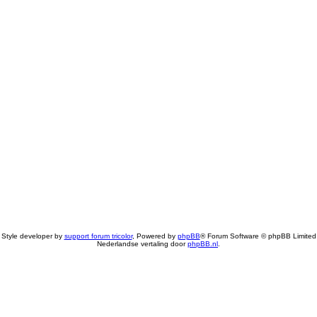
Style developer by
support forum tricolor
,
Powered by
phpBB
® Forum Software © phpBB Limited
Nederlandse vertaling door
phpBB.nl
.