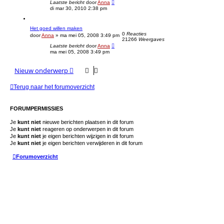
Laatste bericht
door
Anna
di mar 30, 2010 2:38 pm
Het goed willen maken
0
Reacties
door
Anna
»
ma mei 05, 2008 3:49 pm
21266
Weergaves
Laatste bericht
door
Anna
ma mei 05, 2008 3:49 pm
Nieuw onderwerp
Terug naar het forumoverzicht
FORUMPERMISSIES
Je
kunt niet
nieuwe berichten plaatsen in dit forum
Je
kunt niet
reageren op onderwerpen in dit forum
Je
kunt niet
je eigen berichten wijzigen in dit forum
Je
kunt niet
je eigen berichten verwijderen in dit forum
Forumoverzicht