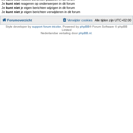
Je
kunt niet
reageren op onderwerpen in dit forum
Je
kunt niet
je eigen berichten wijzigen in dit forum
Je
kunt niet
je eigen berichten verwijderen in dit forum
Forumoverzicht
Verwijder cookies
Alle tijden zijn
UTC+02:00
Style developer by
support forum tricolor
,
Powered by
phpBB
® Forum Software © phpBB
Limited
Nederlandse vertaling door
phpBB.nl
.