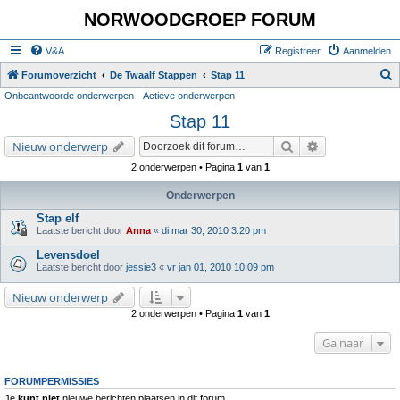
NORWOODGROEP FORUM
V&A
Registreer
Aanmelden
Z
Forumoverzicht
De Twaalf Stappen
Stap 11
Onbeantwoorde onderwerpen
Actieve onderwerpen
o
Stap 11
e
k
Zoek
Uitgebreid zoe
Nieuw onderwerp
2 onderwerpen • Pagina
1
van
1
Onderwerpen
Stap elf
Laatste bericht door
Anna
«
di mar 30, 2010 3:20 pm
Levensdoel
Laatste bericht door
jessie3
«
vr jan 01, 2010 10:09 pm
Nieuw onderwerp
2 onderwerpen • Pagina
1
van
1
Ga naar
FORUMPERMISSIES
Je
kunt niet
nieuwe berichten plaatsen in dit forum