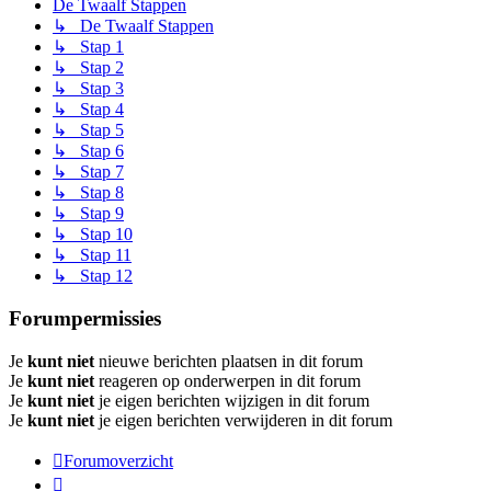
De Twaalf Stappen
↳ De Twaalf Stappen
↳ Stap 1
↳ Stap 2
↳ Stap 3
↳ Stap 4
↳ Stap 5
↳ Stap 6
↳ Stap 7
↳ Stap 8
↳ Stap 9
↳ Stap 10
↳ Stap 11
↳ Stap 12
Forumpermissies
Je
kunt niet
nieuwe berichten plaatsen in dit forum
Je
kunt niet
reageren op onderwerpen in dit forum
Je
kunt niet
je eigen berichten wijzigen in dit forum
Je
kunt niet
je eigen berichten verwijderen in dit forum
Forumoverzicht