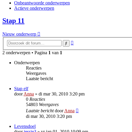
Onbeantwoorde onderwerpen
Actieve onderwerpen
Stap 11
Nieuw onderwerp
Uitgebreid
Zoek
zoeken
2 onderwerpen • Pagina
1
van
1
Onderwerpen
Reacties
Weergaves
Laatste bericht
Stap elf
door
Anna
»
di mar 30, 2010 3:20 pm
0
Reacties
54803
Weergaves
Laatste bericht
door
Anna
di mar 30, 2010 3:20 pm
Levensdoel
door
jessie3
»
vr jan 01, 2010 10:09 pm