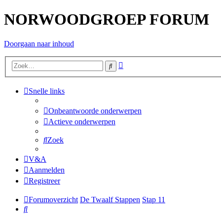
NORWOODGROEP FORUM
Doorgaan naar inhoud
Uitgebreid
Zoek
zoeken
Snelle links
Onbeantwoorde onderwerpen
Actieve onderwerpen
Zoek
V&A
Aanmelden
Registreer
Forumoverzicht
De Twaalf Stappen
Stap 11
Zoek