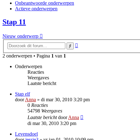
Onbeantwoorde onderwerpen
Actieve onderwerpen
Stap 11
Nieuw onderwerp
Uitgebreid
Zoek
zoeken
2 onderwerpen • Pagina
1
van
1
Onderwerpen
Reacties
Weergaves
Laatste bericht
Stap elf
door
Anna
»
di mar 30, 2010 3:20 pm
0
Reacties
54798
Weergaves
Laatste bericht
door
Anna
di mar 30, 2010 3:20 pm
Levensdoel
door
jessie3
»
vr jan 01, 2010 10:09 pm