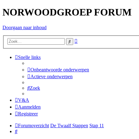
NORWOODGROEP FORUM
Doorgaan naar inhoud
Uitgebreid
Zoek
zoeken
Snelle links
Onbeantwoorde onderwerpen
Actieve onderwerpen
Zoek
V&A
Aanmelden
Registreer
Forumoverzicht
De Twaalf Stappen
Stap 11
Zoek