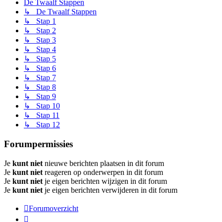
De Twaalf Stappen
↳ De Twaalf Stappen
↳ Stap 1
↳ Stap 2
↳ Stap 3
↳ Stap 4
↳ Stap 5
↳ Stap 6
↳ Stap 7
↳ Stap 8
↳ Stap 9
↳ Stap 10
↳ Stap 11
↳ Stap 12
Forumpermissies
Je
kunt niet
nieuwe berichten plaatsen in dit forum
Je
kunt niet
reageren op onderwerpen in dit forum
Je
kunt niet
je eigen berichten wijzigen in dit forum
Je
kunt niet
je eigen berichten verwijderen in dit forum
Forumoverzicht