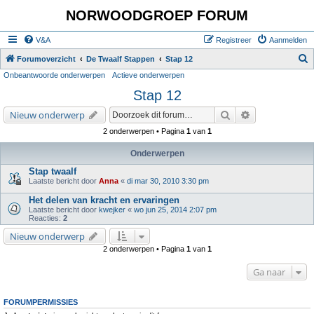
NORWOODGROEP FORUM
V&A
Registreer
Aanmelden
Z
Forumoverzicht
De Twaalf Stappen
Stap 12
Onbeantwoorde onderwerpen
Actieve onderwerpen
o
Stap 12
e
k
Zoek
Uitgebreid zoe
Nieuw onderwerp
2 onderwerpen • Pagina
1
van
1
Onderwerpen
Stap twaalf
Laatste bericht door
Anna
«
di mar 30, 2010 3:30 pm
Het delen van kracht en ervaringen
Laatste bericht door
kwejker
«
wo jun 25, 2014 2:07 pm
Reacties:
2
Nieuw onderwerp
2 onderwerpen • Pagina
1
van
1
Ga naar
FORUMPERMISSIES