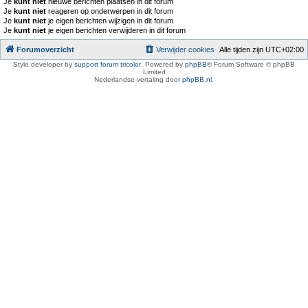
Je
kunt niet
nieuwe berichten plaatsen in dit forum
Je
kunt niet
reageren op onderwerpen in dit forum
Je
kunt niet
je eigen berichten wijzigen in dit forum
Je
kunt niet
je eigen berichten verwijderen in dit forum
Forumoverzicht
Verwijder cookies
Alle tijden zijn
UTC+02:00
Style developer by
support forum tricolor
,
Powered by
phpBB
® Forum Software © phpBB
Limited
Nederlandse vertaling door
phpBB.nl
.