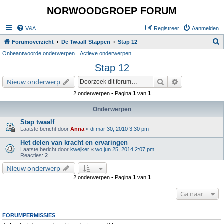
NORWOODGROEP FORUM
V&A
Registreer
Aanmelden
Z
Forumoverzicht
De Twaalf Stappen
Stap 12
Onbeantwoorde onderwerpen
Actieve onderwerpen
o
Stap 12
e
k
Zoek
Uitgebreid zoe
Nieuw onderwerp
2 onderwerpen • Pagina
1
van
1
Onderwerpen
Stap twaalf
Laatste bericht door
Anna
«
di mar 30, 2010 3:30 pm
Het delen van kracht en ervaringen
Laatste bericht door
kwejker
«
wo jun 25, 2014 2:07 pm
Reacties:
2
Nieuw onderwerp
2 onderwerpen • Pagina
1
van
1
Ga naar
FORUMPERMISSIES