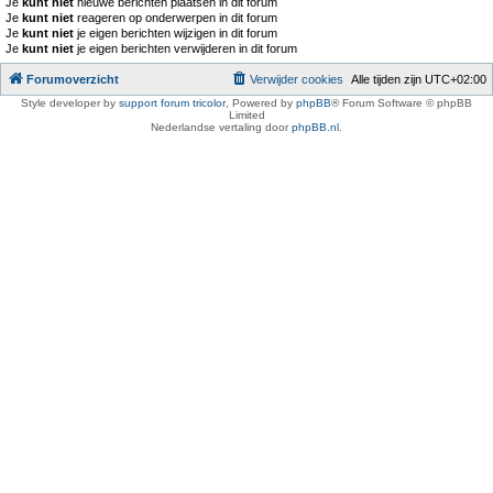
Je
kunt niet
nieuwe berichten plaatsen in dit forum
Je
kunt niet
reageren op onderwerpen in dit forum
Je
kunt niet
je eigen berichten wijzigen in dit forum
Je
kunt niet
je eigen berichten verwijderen in dit forum
Forumoverzicht
Verwijder cookies
Alle tijden zijn
UTC+02:00
Style developer by
support forum tricolor
,
Powered by
phpBB
® Forum Software © phpBB
Limited
Nederlandse vertaling door
phpBB.nl
.