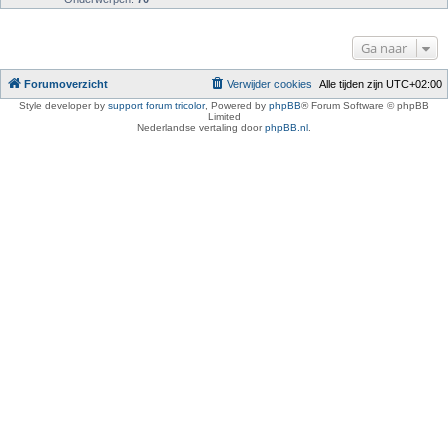
Ga naar
Forumoverzicht
Verwijder cookies
Alle tijden zijn
UTC+02:00
Style developer by
support forum tricolor
,
Powered by
phpBB
® Forum Software © phpBB
Limited
Nederlandse vertaling door
phpBB.nl
.