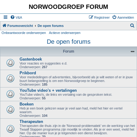
NORWOODGROEP FORUM
V&A
Registreer
Aanmelden
Z
Forumoverzicht
De open forums
Onbeantwoorde onderwerpen
Actieve onderwerpen
o
De open forums
e
k
Forum
Gastenboek
Voor reacties en suggesties e.d.
Onderwerpen:
267
Prikbord
Voor mededelingen of advertenties, bijvoorbeeld als je wilt weten of er in jouw
buurt belangstelling is om een Norwoodgroep te beginnen.
Onderwerpen:
185
YouTube video's + vertalingen
YouTube video's, de links en vertaling van de gesproken tekst.
Onderwerpen:
55
Boeken
Heb je een boek gelezen waar je veel aan had, meld het hier en vertel
waarom.
Onderwerpen:
104
Therapeuten
Therapeuten die thuis zijn in de 'Norwood-problematiek' en de werking van het
Twaalf Stappen programma zijn moeilijk te vinden. Als je er een weet, meld het
hier. Op die manier kun je je lotgenoten een dienst bewijzen.
Onderwerpen:
70