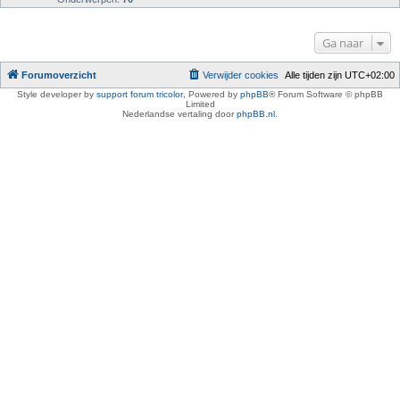
Ga naar
Forumoverzicht
Verwijder cookies
Alle tijden zijn
UTC+02:00
Style developer by
support forum tricolor
,
Powered by
phpBB
® Forum Software © phpBB
Limited
Nederlandse vertaling door
phpBB.nl
.