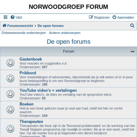
NORWOODGROEP FORUM
V&A
Registreer
Aanmelden
Z
Forumoverzicht
De open forums
Onbeantwoorde onderwerpen
Actieve onderwerpen
o
De open forums
e
k
Forum
Gastenboek
Voor reacties en suggesties e.d.
Onderwerpen:
267
Prikbord
Voor mededelingen of advertenties, bijvoorbeeld als je wilt weten of er in jouw
buurt belangstelling is om een Norwoodgroep te beginnen.
Onderwerpen:
185
YouTube video's + vertalingen
YouTube video's, de links en vertaling van de gesproken tekst.
Onderwerpen:
55
Boeken
Heb je een boek gelezen waar je veel aan had, meld het hier en vertel
waarom.
Onderwerpen:
104
Therapeuten
Therapeuten die thuis zijn in de 'Norwood-problematiek' en de werking van het
Twaalf Stappen programma zijn moeilijk te vinden. Als je er een weet, meld het
hier. Op die manier kun je je lotgenoten een dienst bewijzen.
Onderwerpen:
70