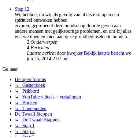
Stap 12
Wij hebben, nu wij als gevolg van al deze stappen een
spiritueel ontwaken hebben
ervaren, geprobeerd deze boodschap door te geven aan
andere mensen met gelijksoortige problemen, en ons bij alles
wat we doen en laten aan deze grondbeginselen te houden.
2
Onderwerpen
4
Berichten
Laatste bericht
door
kwejker
Bekijk laatste bericht
wo
jun 25, 2014 2:07 pm
Ga naar
De open forums
↳ Gastenboek
↳ Prikbord
↳ YouTube video's + vertalingen
↳ Boeken
↳ Therapeuten
De Twaalf Stappen
↳ De Twaalf Stappen
↳ Stap 1
↳ Stap 2