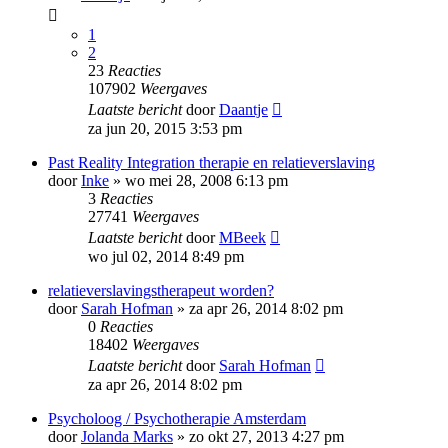
1
2
23
Reacties
107902
Weergaves
Laatste bericht
door
Daantje
za jun 20, 2015 3:53 pm
Past Reality Integration therapie en relatieverslaving
door
Inke
»
wo mei 28, 2008 6:13 pm
3
Reacties
27741
Weergaves
Laatste bericht
door
MBeek
wo jul 02, 2014 8:49 pm
relatieverslavingstherapeut worden?
door
Sarah Hofman
»
za apr 26, 2014 8:02 pm
0
Reacties
18402
Weergaves
Laatste bericht
door
Sarah Hofman
za apr 26, 2014 8:02 pm
Psycholoog / Psychotherapie Amsterdam
door
Jolanda Marks
»
zo okt 27, 2013 4:27 pm