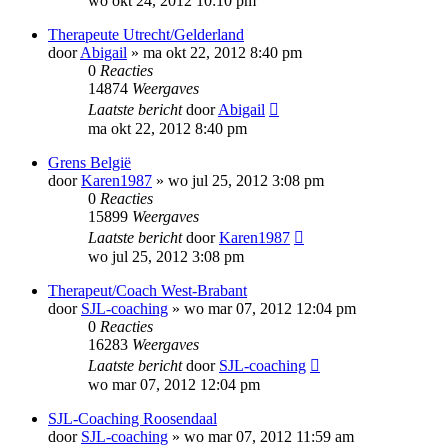
wo okt 24, 2012 10:10 pm
Therapeute Utrecht/Gelderland
door
Abigail
»
ma okt 22, 2012 8:40 pm
0
Reacties
14874
Weergaves
Laatste bericht
door
Abigail
ma okt 22, 2012 8:40 pm
Grens België
door
Karen1987
»
wo jul 25, 2012 3:08 pm
0
Reacties
15899
Weergaves
Laatste bericht
door
Karen1987
wo jul 25, 2012 3:08 pm
Therapeut/Coach West-Brabant
door
SJL-coaching
»
wo mar 07, 2012 12:04 pm
0
Reacties
16283
Weergaves
Laatste bericht
door
SJL-coaching
wo mar 07, 2012 12:04 pm
SJL-Coaching Roosendaal
door
SJL-coaching
»
wo mar 07, 2012 11:59 am