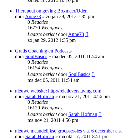
za feb 18, 2012 10:10 pm
Therapeut omgeving Boxmeer/Uden
door
Anne73
»
zo jan 29, 2012 1:35 pm
0
Reacties
16770
Weergaves
Laatste bericht
door
Anne73
zo jan 29, 2012 1:35 pm
Gratis Coaching en Podcasts
door
SoulBasics
»
ma dec 05, 2011 11:54 am
0
Reacties
16154
Weergaves
Laatste bericht
door
SoulBasics
ma dec 05, 2011 11:54 am
nieuwe website: http://relatieverslaving.com
door
Sarah Hofman
»
ma nov 21, 2011 4:56 pm
0
Reacties
16129
Weergaves
Laatste bericht
door
Sarah Hofman
ma nov 21, 2011 4:56 pm
nieuwe maandelijkse groepsessies v.a. 6 december a.s.
door
Sarah Hofman
»
ma okt 17, 2011 8:51 pm