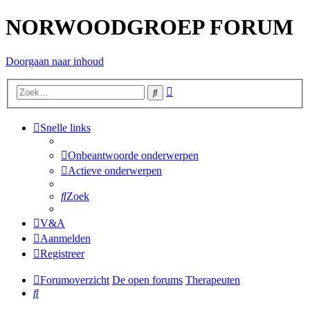
NORWOODGROEP FORUM
Doorgaan naar inhoud
Uitgebreid
Zoek
zoeken
Snelle links
Onbeantwoorde onderwerpen
Actieve onderwerpen
Zoek
V&A
Aanmelden
Registreer
Forumoverzicht
De open forums
Therapeuten
Zoek