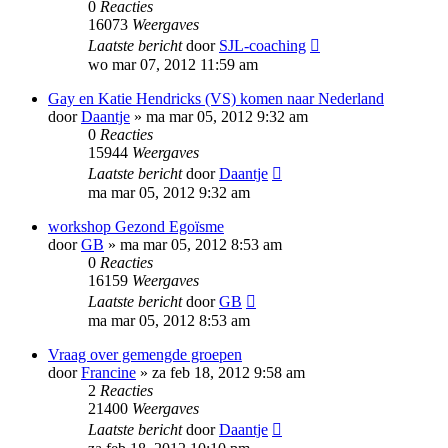
0
Reacties
16073
Weergaves
Laatste bericht
door
SJL-coaching
wo mar 07, 2012 11:59 am
Gay en Katie Hendricks (VS) komen naar Nederland
door
Daantje
»
ma mar 05, 2012 9:32 am
0
Reacties
15944
Weergaves
Laatste bericht
door
Daantje
ma mar 05, 2012 9:32 am
workshop Gezond Egoïsme
door
GB
»
ma mar 05, 2012 8:53 am
0
Reacties
16159
Weergaves
Laatste bericht
door
GB
ma mar 05, 2012 8:53 am
Vraag over gemengde groepen
door
Francine
»
za feb 18, 2012 9:58 am
2
Reacties
21400
Weergaves
Laatste bericht
door
Daantje