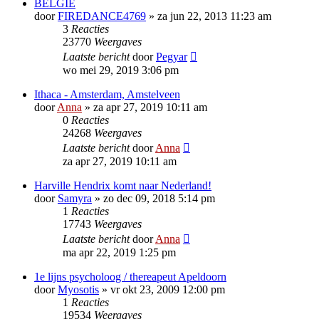
BELGIE
door
FIREDANCE4769
»
za jun 22, 2013 11:23 am
3
Reacties
23770
Weergaves
Laatste bericht
door
Pegyar
wo mei 29, 2019 3:06 pm
Ithaca - Amsterdam, Amstelveen
door
Anna
»
za apr 27, 2019 10:11 am
0
Reacties
24268
Weergaves
Laatste bericht
door
Anna
za apr 27, 2019 10:11 am
Harville Hendrix komt naar Nederland!
door
Samyra
»
zo dec 09, 2018 5:14 pm
1
Reacties
17743
Weergaves
Laatste bericht
door
Anna
ma apr 22, 2019 1:25 pm
1e lijns psycholoog / thereapeut Apeldoorn
door
Myosotis
»
vr okt 23, 2009 12:00 pm
1
Reacties
19534
Weergaves