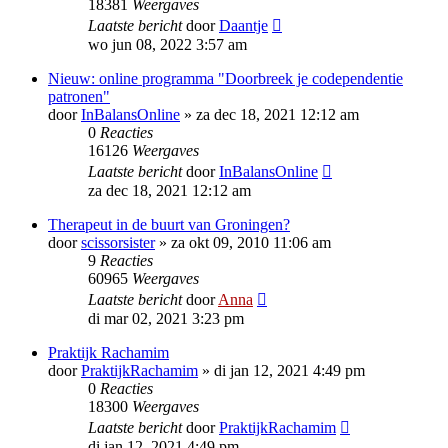
18381
Weergaves
Laatste bericht
door
Daantje
wo jun 08, 2022 3:57 am
Nieuw: online programma "Doorbreek je codependentie
patronen"
door
InBalansOnline
»
za dec 18, 2021 12:12 am
0
Reacties
16126
Weergaves
Laatste bericht
door
InBalansOnline
za dec 18, 2021 12:12 am
Therapeut in de buurt van Groningen?
door
scissorsister
»
za okt 09, 2010 11:06 am
9
Reacties
60965
Weergaves
Laatste bericht
door
Anna
di mar 02, 2021 3:23 pm
Praktijk Rachamim
door
PraktijkRachamim
»
di jan 12, 2021 4:49 pm
0
Reacties
18300
Weergaves
Laatste bericht
door
PraktijkRachamim
di jan 12, 2021 4:49 pm