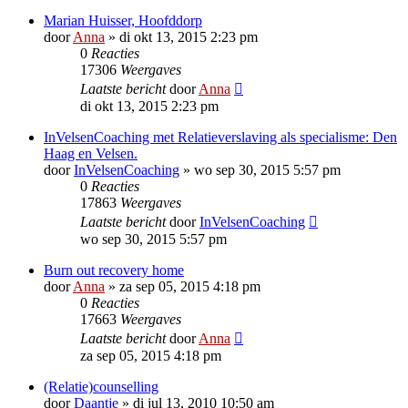
Marian Huisser, Hoofddorp
door
Anna
»
di okt 13, 2015 2:23 pm
0
Reacties
17306
Weergaves
Laatste bericht
door
Anna
di okt 13, 2015 2:23 pm
InVelsenCoaching met Relatieverslaving als specialisme: Den
Haag en Velsen.
door
InVelsenCoaching
»
wo sep 30, 2015 5:57 pm
0
Reacties
17863
Weergaves
Laatste bericht
door
InVelsenCoaching
wo sep 30, 2015 5:57 pm
Burn out recovery home
door
Anna
»
za sep 05, 2015 4:18 pm
0
Reacties
17663
Weergaves
Laatste bericht
door
Anna
za sep 05, 2015 4:18 pm
(Relatie)counselling
door
Daantje
»
di jul 13, 2010 10:50 am