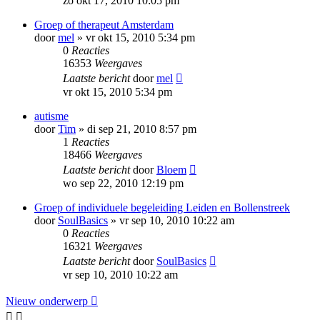
zo okt 17, 2010 10:05 pm
Groep of therapeut Amsterdam
door
mel
»
vr okt 15, 2010 5:34 pm
0
Reacties
16353
Weergaves
Laatste bericht
door
mel
vr okt 15, 2010 5:34 pm
autisme
door
Tim
»
di sep 21, 2010 8:57 pm
1
Reacties
18466
Weergaves
Laatste bericht
door
Bloem
wo sep 22, 2010 12:19 pm
Groep of individuele begeleiding Leiden en Bollenstreek
door
SoulBasics
»
vr sep 10, 2010 10:22 am
0
Reacties
16321
Weergaves
Laatste bericht
door
SoulBasics
vr sep 10, 2010 10:22 am
Nieuw onderwerp