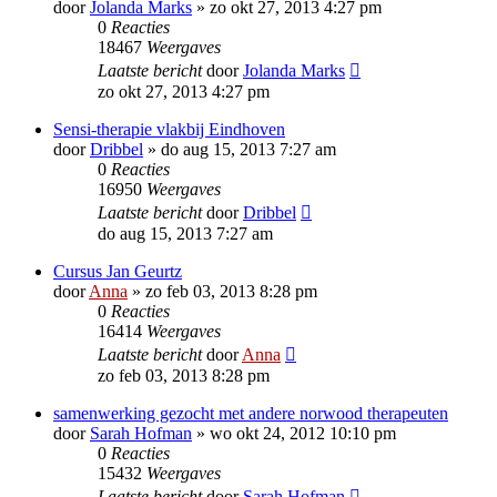
door
Jolanda Marks
»
zo okt 27, 2013 4:27 pm
0
Reacties
18467
Weergaves
Laatste bericht
door
Jolanda Marks
zo okt 27, 2013 4:27 pm
Sensi-therapie vlakbij Eindhoven
door
Dribbel
»
do aug 15, 2013 7:27 am
0
Reacties
16950
Weergaves
Laatste bericht
door
Dribbel
do aug 15, 2013 7:27 am
Cursus Jan Geurtz
door
Anna
»
zo feb 03, 2013 8:28 pm
0
Reacties
16414
Weergaves
Laatste bericht
door
Anna
zo feb 03, 2013 8:28 pm
samenwerking gezocht met andere norwood therapeuten
door
Sarah Hofman
»
wo okt 24, 2012 10:10 pm
0
Reacties
15432
Weergaves
Laatste bericht
door
Sarah Hofman