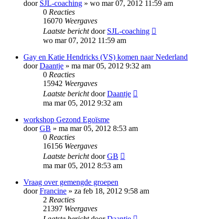
door
SJL-coaching
»
wo mar 07, 2012 11:59 am
0
Reacties
16070
Weergaves
Laatste bericht
door
SJL-coaching
wo mar 07, 2012 11:59 am
Gay en Katie Hendricks (VS) komen naar Nederland
door
Daantje
»
ma mar 05, 2012 9:32 am
0
Reacties
15942
Weergaves
Laatste bericht
door
Daantje
ma mar 05, 2012 9:32 am
workshop Gezond Egoïsme
door
GB
»
ma mar 05, 2012 8:53 am
0
Reacties
16156
Weergaves
Laatste bericht
door
GB
ma mar 05, 2012 8:53 am
Vraag over gemengde groepen
door
Francine
»
za feb 18, 2012 9:58 am
2
Reacties
21397
Weergaves
Laatste bericht
door
Daantje