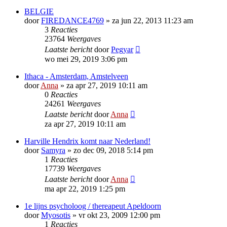
BELGIE
door
FIREDANCE4769
»
za jun 22, 2013 11:23 am
3
Reacties
23764
Weergaves
Laatste bericht
door
Pegyar
wo mei 29, 2019 3:06 pm
Ithaca - Amsterdam, Amstelveen
door
Anna
»
za apr 27, 2019 10:11 am
0
Reacties
24261
Weergaves
Laatste bericht
door
Anna
za apr 27, 2019 10:11 am
Harville Hendrix komt naar Nederland!
door
Samyra
»
zo dec 09, 2018 5:14 pm
1
Reacties
17739
Weergaves
Laatste bericht
door
Anna
ma apr 22, 2019 1:25 pm
1e lijns psycholoog / thereapeut Apeldoorn
door
Myosotis
»
vr okt 23, 2009 12:00 pm
1
Reacties