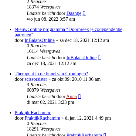
2
Reacties
18374
Weergaves
Laatste bericht
door
Daantje
wo jun 08, 2022 3:57 am
Nieuw: online programma "Doorbreek je codependentie
patronen"
door
InBalansOnline
»
za dec 18, 2021 12:12 am
0
Reacties
16114
Weergaves
Laatste bericht
door
InBalansOnline
za dec 18, 2021 12:12 am
Therapeut in de buurt van Groningen?
door
scissorsister
»
za okt 09, 2010 11:06 am
9
Reacties
60879
Weergaves
Laatste bericht
door
Anna
di mar 02, 2021 3:23 pm
Praktijk Rachamim
door
PraktijkRachamim
»
di jan 12, 2021 4:49 pm
0
Reacties
18291
Weergaves
Laatste bericht
door
PraktijkRachamim