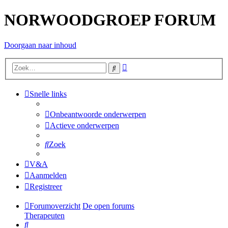
NORWOODGROEP FORUM
Doorgaan naar inhoud
Uitgebreid
Zoek
zoeken
Snelle links
Onbeantwoorde onderwerpen
Actieve onderwerpen
Zoek
V&A
Aanmelden
Registreer
Forumoverzicht
De open forums
Therapeuten
Zoek