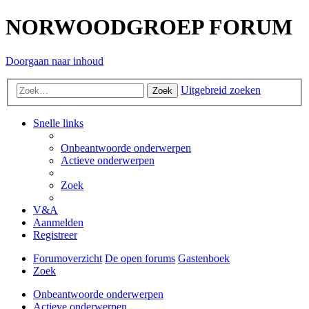
NORWOODGROEP FORUM
Doorgaan naar inhoud
Uitgebreid zoeken
Zoek
Snelle links
Onbeantwoorde onderwerpen
Actieve onderwerpen
Zoek
V&A
Aanmelden
Registreer
Forumoverzicht
De open forums
Gastenboek
Zoek
Onbeantwoorde onderwerpen
Actieve onderwerpen