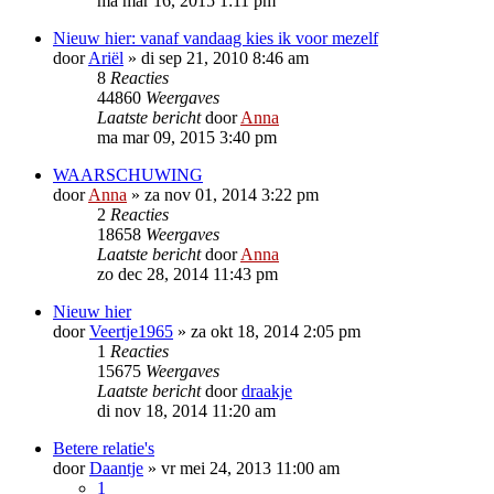
ma mar 16, 2015 1:11 pm
Nieuw hier: vanaf vandaag kies ik voor mezelf
door
Ariël
»
di sep 21, 2010 8:46 am
8
Reacties
44860
Weergaves
Laatste bericht
door
Anna
ma mar 09, 2015 3:40 pm
WAARSCHUWING
door
Anna
»
za nov 01, 2014 3:22 pm
2
Reacties
18658
Weergaves
Laatste bericht
door
Anna
zo dec 28, 2014 11:43 pm
Nieuw hier
door
Veertje1965
»
za okt 18, 2014 2:05 pm
1
Reacties
15675
Weergaves
Laatste bericht
door
draakje
di nov 18, 2014 11:20 am
Betere relatie's
door
Daantje
»
vr mei 24, 2013 11:00 am
1