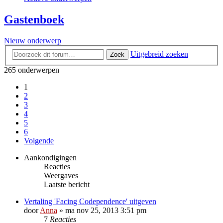
Gastenboek
Nieuw onderwerp
Uitgebreid zoeken
Zoek
265 onderwerpen
1
2
3
4
5
6
Volgende
Aankondigingen
Reacties
Weergaves
Laatste bericht
Vertaling 'Facing Codependence' uitgeven
door
Anna
»
ma nov 25, 2013 3:51 pm
7
Reacties