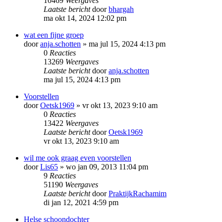
10469
Weergaves
Laatste bericht
door
bhargah
ma okt 14, 2024 12:02 pm
wat een fijne groep
door
anja.schotten
»
ma jul 15, 2024 4:13 pm
0
Reacties
13269
Weergaves
Laatste bericht
door
anja.schotten
ma jul 15, 2024 4:13 pm
Voorstellen
door
Oetsk1969
»
vr okt 13, 2023 9:10 am
0
Reacties
13422
Weergaves
Laatste bericht
door
Oetsk1969
vr okt 13, 2023 9:10 am
wil me ook graag even voorstellen
door
Lis65
»
wo jan 09, 2013 11:04 pm
9
Reacties
51190
Weergaves
Laatste bericht
door
PraktijkRachamim
di jan 12, 2021 4:59 pm
Helse schoondochter