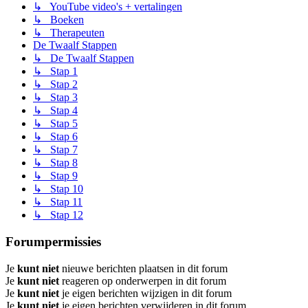
↳ YouTube video's + vertalingen
↳ Boeken
↳ Therapeuten
De Twaalf Stappen
↳ De Twaalf Stappen
↳ Stap 1
↳ Stap 2
↳ Stap 3
↳ Stap 4
↳ Stap 5
↳ Stap 6
↳ Stap 7
↳ Stap 8
↳ Stap 9
↳ Stap 10
↳ Stap 11
↳ Stap 12
Forumpermissies
Je
kunt niet
nieuwe berichten plaatsen in dit forum
Je
kunt niet
reageren op onderwerpen in dit forum
Je
kunt niet
je eigen berichten wijzigen in dit forum
Je
kunt niet
je eigen berichten verwijderen in dit forum