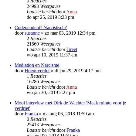
0
Reacties
24993
Weergaves
Laatste bericht
door
Anna
do apr 25, 2019 3:23 pm
Codependent? Narcistisch?
door
susanne
»
zo mar 03, 2019 12:34 pm
2
Reacties
21569
Weergaves
Laatste bericht
door
Greet
wo apr 10, 2019 11:37 am
Mediation en Narcisme
door
Hoenuverder
»
di jan 29, 2019 4:17 pm
1
Reacties
16286
Weergaves
Laatste bericht
door
Anna
wo jan 30, 2019 2:27 pm
Mooi interview met Dirk de Wachter 'Maak ruimte voor je
verdriet'
door
Franka
»
ma aug 06, 2018 11:59 am
0
Reacties
25413
Weergaves
Laatste bericht
door
Franka
ma aug 06, 2018 11:59 am