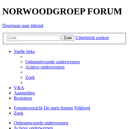
NORWOODGROEP FORUM
Doorgaan naar inhoud
Uitgebreid zoeken
Zoek
Snelle links
Onbeantwoorde onderwerpen
Actieve onderwerpen
Zoek
V&A
Aanmelden
Registreer
Forumoverzicht
De open forums
Prikbord
Zoek
Onbeantwoorde onderwerpen
Actieve onderwerpen