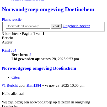
Norwoodgroep omgeving Doetinchem
Plaats reactie
Uitgebreid zoeken
Zoek
3 berichten • Pagina
1
van
1
Bericht
Auteur
Kim1384
Berichten:
2
Lid geworden op:
vr nov 28, 2025 9:53 pm
Norwoodgroep omgeving Doetinchem
Citeer
#1
Bericht
door
Kim1384
»
vr nov 28, 2025 10:05 pm
Hallo allemaal,
Wij zijn bezig een norwoodgroep op te zetten in omgeving
Doetinchem.