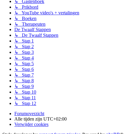
↳ Gastenboek
↳ Prikbord
↳ YouTube video's + vertalingen
↳ Boeken
↳ Therapeuten
De Twaalf Stappen
↳ De Twaalf Stappen
↳ Stap 1
↳ Stap 2
↳ Stap 3
↳ Stap 4
↳ Stap 5
↳ Stap 6
↳ Stap 7
↳ Stap 8
↳ Stap 9
↳ Stap 10
↳ Stap 11
↳ Stap 12
Forumoverzicht
Alle tijden zijn
UTC+02:00
Verwijder cookies