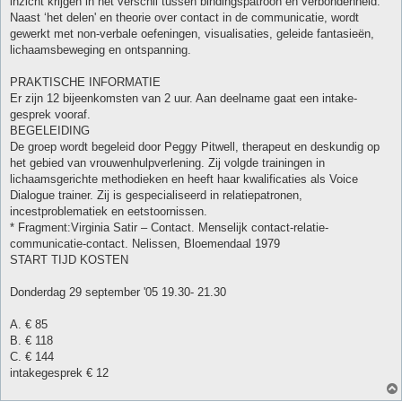
inzicht krijgen in het verschil tussen bindingspatroon en verbondenheid.
Naast ‘het delen' en theorie over contact in de communicatie, wordt
gewerkt met non-verbale oefeningen, visualisaties, geleide fantasieën,
lichaamsbeweging en ontspanning.
PRAKTISCHE INFORMATIE
Er zijn 12 bijeenkomsten van 2 uur. Aan deelname gaat een intake-
gesprek vooraf.
BEGELEIDING
De groep wordt begeleid door Peggy Pitwell, therapeut en deskundig op
het gebied van vrouwenhulpverlening. Zij volgde trainingen in
lichaamsgerichte methodieken en heeft haar kwalificaties als Voice
Dialogue trainer. Zij is gespecialiseerd in relatiepatronen,
incestproblematiek en eetstoornissen.
* Fragment:Virginia Satir – Contact. Menselijk contact-relatie-
communicatie-contact. Nelissen, Bloemendaal 1979
START TIJD KOSTEN
Donderdag 29 september '05 19.30- 21.30
A. € 85
B. € 118
C. € 144
intakegesprek € 12