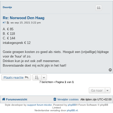
Daantje
Re: Norwood Den Haag
B
#7
wo sep 15, 2021 3:22 pm
e
r
A. € 85
i
B. € 118
c
h
C. € 144
t
intakegesprek € 12
Goeie groepen kosten zo goed als niets. Hooguit een (vrijwillige) bijdrage
voor de 'huur' of zo.
Drinken kun je evt ook zelf meenemen.
Bovenstaande doet mij echt pijn in het hart!
Plaats reactie
7 berichten • Pagina
1
van
1
Ga naar
Forumoverzicht
Verwijder cookies
Alle tijden zijn
UTC+02:00
Style developer by
support forum tricolor
,
Powered by
phpBB
® Forum Software © phpBB
Limited
Nederlandse vertaling door
phpBB.nl
.