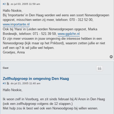
B
#2
zo jul 03, 2005 11:59 am
e
r
Hallo Nookie,
i
Bij 'Importante' in Den Haag worden wel eens een soort Norwoodgroepen
c
h
opgezet, misschien weten zij meer, telefoon: 070 - 312 52 00,
t
www.importante.nl
Ook bij 'Hara' in Leiden worden Norwoodgroepen opgezet, Marka
Bordewijk, telefoon: 071 - 521 39 59,
www.ggdzhn.nl
Er zijn meer vrouwen in jouw omgeving die interesse hebben in een
Norwoodgroep (kijk maar op het Prikbord), waarom zetten jullie er niet
zelf een op? ik wil jullie wel helpen.
Groetjes, Anna
Gast
Zelfhulpgroep in omgeving Den Haag
B
#3
do jul 21, 2005 11:40 am
e
r
Hallo Nookie,
i
c
h
Ik woon zelf in Voorburg, en zit sinds februari bij Al Anon in Den Haag
t
(ook een zelfhulpgroep volgens de 12 stappen.)
Met hulp zou ik best wel ook een Norwoodgroep bij willen wonen.