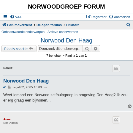
NORWOODGROEP FORUM
V&A
Registreer
Aanmelden
Z
Forumoverzicht
De open forums
Prikbord
Onbeantwoorde onderwerpen
Actieve onderwerpen
o
Norwood Den Haag
e
k
Zoek
Uitgebreid zoeken
Plaats reactie
7 berichten • Pagina
1
van
1
Nookie
Norwood Den Haag
B
#1
za jul 02, 2005 10:03 pm
e
r
Weet iemand een Norwood zelfhulpgroep in omgeving Den Haag? Ik zou
i
er erg graag een bijwonen...
c
h
t
Anna
Site Admin