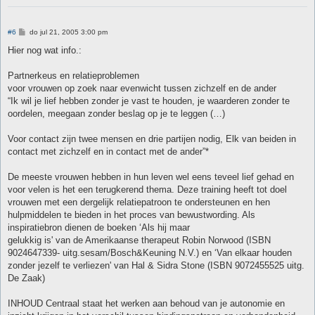
B
#6
do jul 21, 2005 3:00 pm
e
r
Hier nog wat info.:
i
c
h
Partnerkeus en relatieproblemen
t
voor vrouwen op zoek naar evenwicht tussen zichzelf en de ander
“Ik wil je lief hebben zonder je vast te houden, je waarderen zonder te
oordelen, meegaan zonder beslag op je te leggen (…)
Voor contact zijn twee mensen en drie partijen nodig, Elk van beiden in
contact met zichzelf en in contact met de ander”*
De meeste vrouwen hebben in hun leven wel eens teveel lief gehad en
voor velen is het een terugkerend thema. Deze training heeft tot doel
vrouwen met een dergelijk relatiepatroon te ondersteunen en hen
hulpmiddelen te bieden in het proces van bewustwording. Als
inspiratiebron dienen de boeken ‘Als hij maar
gelukkig is' van de Amerikaanse therapeut Robin Norwood (ISBN
9024647339- uitg.sesam/Bosch&Keuning N.V.) en ‘Van elkaar houden
zonder jezelf te verliezen' van Hal & Sidra Stone (ISBN 9072455525 uitg.
De Zaak)
INHOUD Centraal staat het werken aan behoud van je autonomie en