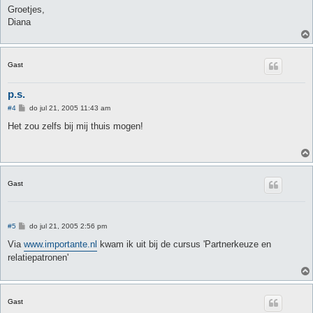
Groetjes,
Diana
Gast
p.s.
B
#4
do jul 21, 2005 11:43 am
e
r
Het zou zelfs bij mij thuis mogen!
i
c
h
t
Gast
B
#5
do jul 21, 2005 2:56 pm
e
r
Via
www.importante.nl
kwam ik uit bij de cursus 'Partnerkeuze en
i
relatiepatronen'
c
h
t
Gast