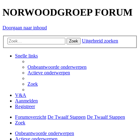
NORWOODGROEP FORUM
Doorgaan naar inhoud
Uitgebreid zoeken
Zoek
Snelle links
Onbeantwoorde onderwerpen
Actieve onderwerpen
Zoek
V&A
Aanmelden
Registreer
Forumoverzicht
De Twaalf Stappen
De Twaalf Stappen
Zoek
Onbeantwoorde onderwerpen
Actieve onderwerpen