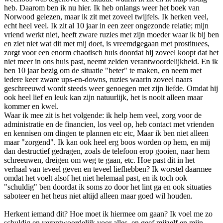
heb. Daarom ben ik nu hier. Ik heb onlangs weer het boek van
Norwood gelezen, maar ik zit met zoveel twijfels. Ik herken veel,
echt heel veel. Ik zit al 10 jaar in een zeer ongezonde relatie; mijn
vriend werkt niet, heeft zware ruzies met zijn moeder waar ik bij ben
en ziet niet wat dit met mij doet, is vreemdgegaan met prostituees,
zorgt voor een enorm chaotisch huis doordat hij zoveel koopt dat het
niet meer in ons huis past, neemt zelden verantwoordelijkheid. En ik
ben 10 jaar bezig om de situatie "beter" te maken, en neem met
iedere keer zware ups-en-downs, ruzies waarin zoveel naars
geschreeuwd wordt steeds weer genoegen met zijn liefde. Omdat hij
ook heel lief en leuk kan zijn natuurlijk, het is nooit alleen maar
kommer en kwel.
Waar ik mee zit is het volgende: ik help hem veel, zorg voor de
administratie en de financien, los veel op, heb contact met vrienden
en kennisen om dingen te plannen etc etc, Maar ik ben niet alleen
maar "zorgend". Ik kan ook heel erg boos worden op hem, en mij
dan destructief gedragen, zoals de telefoon erop gooien, naar hem
schreeuwen, dreigen om weg te gaan, etc. Hoe past dit in het
verhaal van teveel geven en teveel liefhebben? Ik worstel daarmee
omdat het voelt alsof het niet helemaal past, en ik toch ook
"schuldig" ben doordat ik soms zo door het lint ga en ook situaties
saboteer en het heus niet altijd alleen maar goed wil houden.
Herkent iemand dit? Hoe moet ik hiermee om gaan? Ik voel me zo
schuldig en verantwoordelijk voor alles, en geef mijzelf en mijn