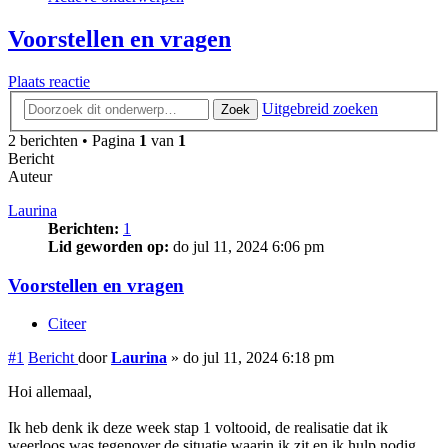
Voorstellen en vragen
Plaats reactie
Uitgebreid zoeken
Zoek
2 berichten • Pagina
1
van
1
Bericht
Auteur
Laurina
Berichten:
1
Lid geworden op:
do jul 11, 2024 6:06 pm
Voorstellen en vragen
Citeer
#1
Bericht
door
Laurina
»
do jul 11, 2024 6:18 pm
Hoi allemaal,
Ik heb denk ik deze week stap 1 voltooid, de realisatie dat ik
weerloos was tegenover de situatie waarin ik zit en ik hulp nodig