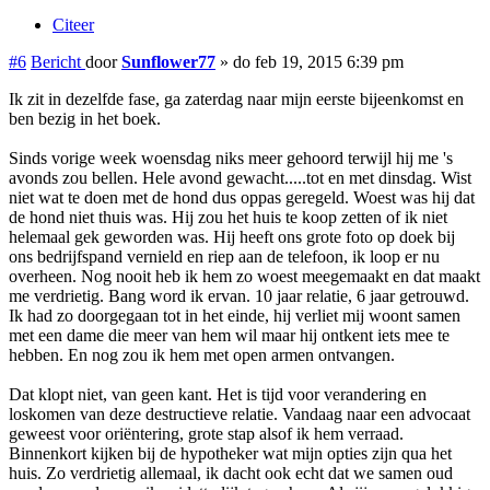
Citeer
#6
Bericht
door
Sunflower77
»
do feb 19, 2015 6:39 pm
Ik zit in dezelfde fase, ga zaterdag naar mijn eerste bijeenkomst en
ben bezig in het boek.
Sinds vorige week woensdag niks meer gehoord terwijl hij me 's
avonds zou bellen. Hele avond gewacht.....tot en met dinsdag. Wist
niet wat te doen met de hond dus oppas geregeld. Woest was hij dat
de hond niet thuis was. Hij zou het huis te koop zetten of ik niet
helemaal gek geworden was. Hij heeft ons grote foto op doek bij
ons bedrijfspand vernield en riep aan de telefoon, ik loop er nu
overheen. Nog nooit heb ik hem zo woest meegemaakt en dat maakt
me verdrietig. Bang word ik ervan. 10 jaar relatie, 6 jaar getrouwd.
Ik had zo doorgegaan tot in het einde, hij verliet mij woont samen
met een dame die meer van hem wil maar hij ontkent iets mee te
hebben. En nog zou ik hem met open armen ontvangen.
Dat klopt niet, van geen kant. Het is tijd voor verandering en
loskomen van deze destructieve relatie. Vandaag naar een advocaat
geweest voor oriëntering, grote stap alsof ik hem verraad.
Binnenkort kijken bij de hypotheker wat mijn opties zijn qua het
huis. Zo verdrietig allemaal, ik dacht ook echt dat we samen oud