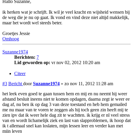
Hallo Suzanne,
ik herken wat je schrijft. Ik wil je veel kracht en wijsheid wensen bij
de weg die je nu op gaat. Ik vond en vind deze niet altijd makkelijk,
maar het wordt wel steeds beter.
Groetjes Jessie
Omhoog
Suzanne1974
Berichten:
7
Lid geworden op:
vr nov 02, 2012 10:20 am
Citeer
#3
Bericht
door
Suzanne1974
»
zo nov 11, 2012 11:28 am
het leek even goed te gaan tussen hem en mij en nu neemt hij weer
afstand besluit ineens niet te komen opdagen, daarna zegt ie weer ee
dag af, nu ben ik op dag 3 van deze toestand en heb hem gemailed
me nu maar van te voren te zeggen als hij toch geen zin heeft mij te
zien ipv dat ik weer hele dag zit te wachtten. ik krijg er nl veel stress
van en wordt lichamelijk ziek en last van slapproblemen, ik hoop dat
ik t allemaal snel kan loslaten, mijn lessen leer en verder kan met
mijn leven