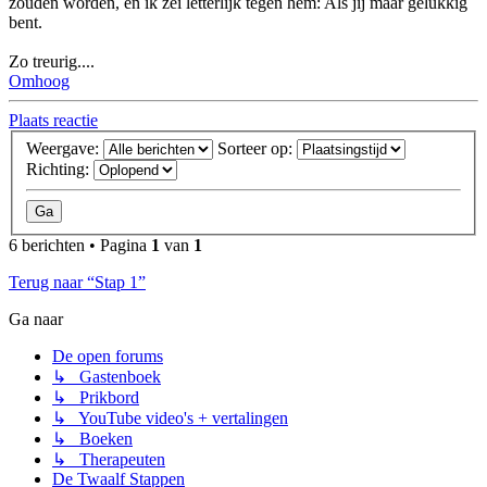
zouden worden, en ik zei letterlijk tegen hem: Als jij maar gelukkig
bent.
Zo treurig....
Omhoog
Plaats reactie
Weergave:
Sorteer op:
Richting:
6 berichten • Pagina
1
van
1
Terug naar “Stap 1”
Ga naar
De open forums
↳ Gastenboek
↳ Prikbord
↳ YouTube video's + vertalingen
↳ Boeken
↳ Therapeuten
De Twaalf Stappen