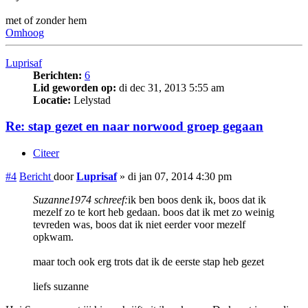
met of zonder hem
Omhoog
Luprisaf
Berichten:
6
Lid geworden op:
di dec 31, 2013 5:55 am
Locatie:
Lelystad
Re: stap gezet en naar norwood groep gegaan
Citeer
#4
Bericht
door
Luprisaf
»
di jan 07, 2014 4:30 pm
Suzanne1974 schreef:
ik ben boos denk ik, boos dat ik
mezelf zo te kort heb gedaan. boos dat ik met zo weinig
tevreden was, boos dat ik niet eerder voor mezelf
opkwam.
maar toch ook erg trots dat ik de eerste stap heb gezet
liefs suzanne