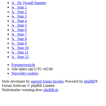
↳ De Twaalf Stappen
↳ Stap 1
↳ Stap 2
↳ Stap 3
↳ Stap 4
↳ Stap 5
↳ Stap 6
↳ Stap 7
↳ Stap 8
↳ Stap 9
↳ Stap 10
↳ Stap 11
↳ Stap 12
Forumoverzicht
Alle tijden zijn
UTC+02:00
Verwijder cookies
Style developer by
support forum tricolor
,
Powered by
phpBB
®
Forum Software © phpBB Limited
Nederlandse vertaling door
phpBB.nl
.