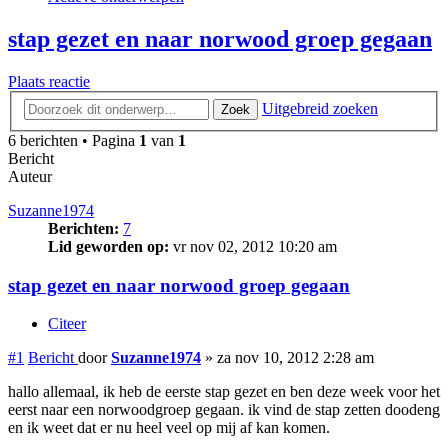
stap gezet en naar norwood groep gegaan
Plaats reactie
Uitgebreid zoeken
Zoek
6 berichten • Pagina
1
van
1
Bericht
Auteur
Suzanne1974
Berichten:
7
Lid geworden op:
vr nov 02, 2012 10:20 am
stap gezet en naar norwood groep gegaan
Citeer
#1
Bericht
door
Suzanne1974
»
za nov 10, 2012 2:28 am
hallo allemaal, ik heb de eerste stap gezet en ben deze week voor het
eerst naar een norwoodgroep gegaan. ik vind de stap zetten doodeng
en ik weet dat er nu heel veel op mij af kan komen.