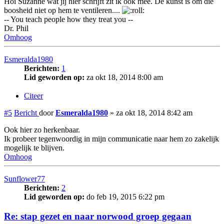
Hoi Suzanne wat jij hier schrijft zit ik ook mee. De kunst is om die
boosheid niet op hem te ventileren....
-- You teach people how they treat you --
Dr. Phil
Omhoog
Esmeralda1980
Berichten:
1
Lid geworden op:
za okt 18, 2014 8:00 am
Citeer
#5
Bericht
door
Esmeralda1980
»
za okt 18, 2014 8:42 am
Ook hier zo herkenbaar.
Ik probeer tegenwoordig in mijn communicatie naar hem zo zakelijk
mogelijk te blijven.
Omhoog
Sunflower77
Berichten:
2
Lid geworden op:
do feb 19, 2015 6:22 pm
Re: stap gezet en naar norwood groep gegaan