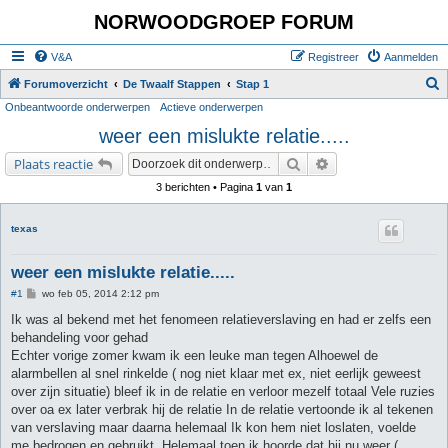
NORWOODGROEP FORUM
V&A
Registreer
Aanmelden
Z
Forumoverzicht
De Twaalf Stappen
Stap 1
Onbeantwoorde onderwerpen
Actieve onderwerpen
o
weer een mislukte relatie.....
e
k
Zoek
Uitgebreid zoeken
Plaats reactie
3 berichten • Pagina
1
van
1
texas
weer een mislukte relatie.....
B
#1
wo feb 05, 2014 2:12 pm
e
r
Ik was al bekend met het fenomeen relatieverslaving en had er zelfs een
i
behandeling voor gehad
c
h
Echter vorige zomer kwam ik een leuke man tegen Alhoewel de
t
alarmbellen al snel rinkelde ( nog niet klaar met ex, niet eerlijk geweest
over zijn situatie) bleef ik in de relatie en verloor mezelf totaal Vele ruzies
over oa ex later verbrak hij de relatie In de relatie vertoonde ik al tekenen
van verslaving maar daarna helemaal Ik kon hem niet loslaten, voelde
me bedrogen en gebruikt. Helemaal toen ik hoorde dat hij nu weer (