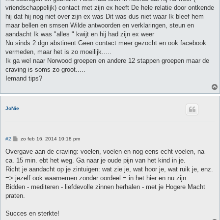
vriendschappelijk) contact met zijn ex heeft De hele relatie door ontkende
hij dat hij nog niet over zijn ex was Dit was dus niet waar Ik bleef hem
maar bellen en smsen Wilde antwoorden en verklaringen, steun en
aandacht Ik was "alles " kwijt en hij had zijn ex weer
Nu sinds 2 dgn abstinent Geen contact meer gezocht en ook facebook
vermeden, maar het is zo moeilijk.....
Ik ga wel naar Norwood groepen en andere 12 stappen groepen maar de
craving is soms zo groot.....
Iemand tips?
JoNie
B
#2
zo feb 16, 2014 10:18 pm
e
r
Overgave aan de craving: voelen, voelen en nog eens echt voelen, na
i
ca. 15 min. ebt het weg. Ga naar je oude pijn van het kind in je.
c
h
Richt je aandacht op je zintuigen: wat zie je, wat hoor je, wat ruik je, enz.
t
=> jezelf ook waarnemen zonder oordeel = in het hier en nu zijn.
Bidden - mediteren - liefdevolle zinnen herhalen - met je Hogere Macht
praten.
Succes en sterkte!