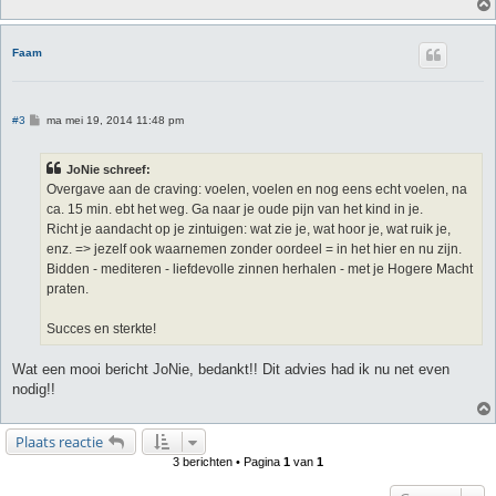
Faam
B
#3
ma mei 19, 2014 11:48 pm
e
r
i
JoNie schreef:
c
h
Overgave aan de craving: voelen, voelen en nog eens echt voelen, na
t
ca. 15 min. ebt het weg. Ga naar je oude pijn van het kind in je.
Richt je aandacht op je zintuigen: wat zie je, wat hoor je, wat ruik je,
enz. => jezelf ook waarnemen zonder oordeel = in het hier en nu zijn.
Bidden - mediteren - liefdevolle zinnen herhalen - met je Hogere Macht
praten.
Succes en sterkte!
Wat een mooi bericht JoNie, bedankt!! Dit advies had ik nu net even
nodig!!
Plaats reactie
3 berichten • Pagina
1
van
1