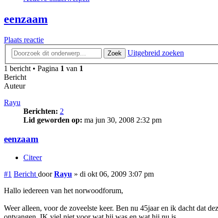
eenzaam
Plaats reactie
Uitgebreid zoeken
Zoek
1 bericht • Pagina
1
van
1
Bericht
Auteur
Rayu
Berichten:
2
Lid geworden op:
ma jun 30, 2008 2:32 pm
eenzaam
Citeer
#1
Bericht
door
Rayu
»
di okt 06, 2009 3:07 pm
Hallo iedereen van het norwoodforum,
Weer alleen, voor de zoveelste keer. Ben nu 45jaar en ik dacht dat deze
ontvangen. IK viel niet voor wat hij was en wat hij nu is.