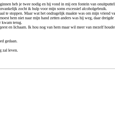
ginnen heb je twee nodig en hij vond in mij een fontein van onuitputtelij
nvankelijk zocht ik hulp voor mijn soms excessief alcoholgebruik.
maal te stoppen. Maar wat het ondragelijk maakte was om mijn vriend 
k moest hem niet naar mijn hand zetten anders was hij weg, daar dreigd
ar kwam terug.
 geest en lichaam. Ik hou nog van hem maar wil meer van mezelf houden
oed gedaan.
g zal leven.