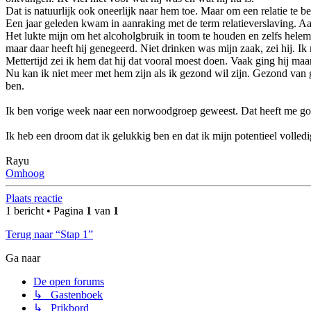
Dat is natuurlijk ook oneerlijk naar hem toe. Maar om een relatie te be
Een jaar geleden kwam in aanraking met de term relatieverslaving. Aa
Het lukte mijn om het alcoholgbruik in toom te houden en zelfs hele
maar daar heeft hij genegeerd. Niet drinken was mijn zaak, zei hij. I
Mettertijd zei ik hem dat hij dat vooral moest doen. Vaak ging hij ma
Nu kan ik niet meer met hem zijn als ik gezond wil zijn. Gezond van
ben.
Ik ben vorige week naar een norwoodgroep geweest. Dat heeft me g
Ik heb een droom dat ik gelukkig ben en dat ik mijn potentieel volledi
Rayu
Omhoog
Plaats reactie
1 bericht • Pagina
1
van
1
Terug naar “Stap 1”
Ga naar
De open forums
↳ Gastenboek
↳ Prikbord