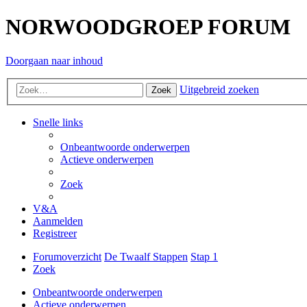
NORWOODGROEP FORUM
Doorgaan naar inhoud
Uitgebreid zoeken
Zoek
Snelle links
Onbeantwoorde onderwerpen
Actieve onderwerpen
Zoek
V&A
Aanmelden
Registreer
Forumoverzicht
De Twaalf Stappen
Stap 1
Zoek
Onbeantwoorde onderwerpen
Actieve onderwerpen