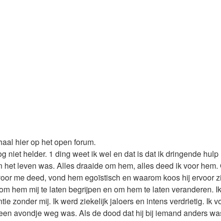
haal hier op het open forum.
g niet helder. 1 ding weet ik wel en dat is dat ik dringende hulp
t in het leven was. Alles draaide om hem, alles deed ik voor hem
voor me deed, vond hem egoïstisch en waarom koos hij ervoor zij
 om hem mij te laten begrijpen en om hem te laten veranderen. I
ie zonder mij. Ik werd ziekelijk jaloers en intens verdrietig. Ik
 een avondje weg was. Als de dood dat hij bij iemand anders was.