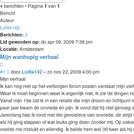
zoeken
4 berichten • Pagina
1
van
1
Bericht
Auteur
Lolita142
Berichten:
2
Lid geworden op:
do apr 09, 2009 7:36 pm
Locatie:
Amsterdam
Mijn wanhopig verhaal
Citeer
Bericht
#1
door
Lolita142
»
zo nov 22, 2009 4:00 pm
Mijn verhaal
Ik kan nog niet op het verborgen forum posten vandaar mijn ver
Waar ik moet beginnen weet ik eigenlijk niet, ik zie de dingen no
Vanaf mijn 19e zat ik in een relatie die mijn droom en lichtpun
paar jaar kwam de onvrede en pijn. Ik vond dat hij niet genoeg 
Jarenlang liep ik rond met die gevoelens van onvrede, de strijd
als hij ging stappen of wat leuks ging doen zonder mij. Op vakant
voelde me mislukt en ellendig. Ik belde hem wel 30 keer als hij