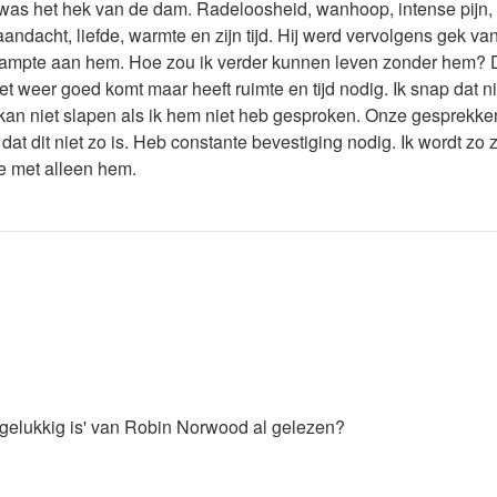
 was het hek van de dam. Radeloosheid, wanhoop, intense pijn,
aandacht, liefde, warmte en zijn tijd. Hij werd vervolgens gek v
stklampte aan hem. Hoe zou ik verder kunnen leven zonder hem
et weer goed komt maar heeft ruimte en tijd nodig. Ik snap dat ni
an niet slapen als ik hem niet heb gesproken. Onze gesprekken 
t dit niet zo is. Heb constante bevestiging nodig. Ik wordt zo zi
ie met alleen hem.
r gelukkig is' van Robin Norwood al gelezen?