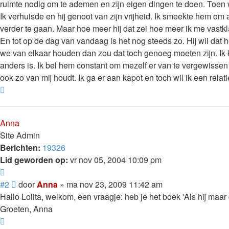
ruimte nodig om te ademen en zijn eigen dingen te doen. Toen
Ik verhuisde en hij genoot van zijn vrijheid. Ik smeekte hem om 
verder te gaan. Maar hoe meer hij dat zei hoe meer ik me va
En tot op de dag van vandaag is het nog steeds zo. Hij wil dat h
we van elkaar houden dan zou dat toch genoeg moeten zijn. Ik k
anders is. Ik bel hem constant om mezelf er van te vergewissen da
ook zo van mij houdt. Ik ga er aan kapot en toch wil ik een relat
Omhoog
Anna
Site Admin
Berichten:
19326
Lid geworden op:
vr nov 05, 2004 10:09 pm
Citeer
Bericht
#2
door
Anna
»
ma nov 23, 2009 11:42 am
Hallo Lolita, welkom, een vraagje: heb je het boek 'Als hij maa
Groeten, Anna
Omhoog