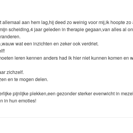
t allemaal aan hem lag,hij deed zo weinig voor mij,ik hoopte zo 
 na mijn scheiding,4 jaar geleden in therapie gegaan,van alles al
eranderen.
,wauw wat een inzichten en zeker ook verdriet.
lf!
moeten leren kennen anders had ik hier niet kunnen komen en w
ar zichzelf.
lezen en te mogen delen.
ijke pijnlijke plekken,een gezonder sterker evenwicht in mezel
n in hun emoties!