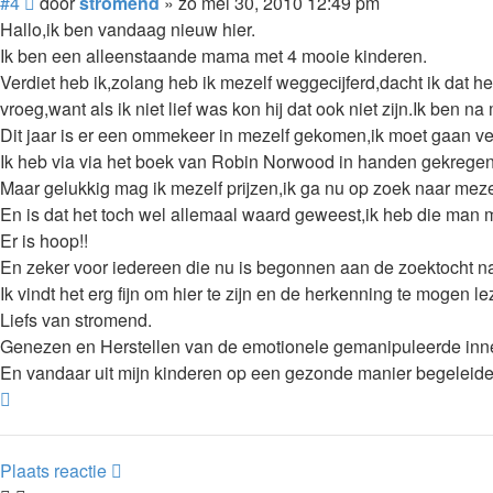
Bericht
#4
door
stromend
»
zo mei 30, 2010 12:49 pm
Hallo,ik ben vandaag nieuw hier.
Ik ben een alleenstaande mama met 4 mooie kinderen.
Verdiet heb ik,zolang heb ik mezelf weggecijferd,dacht ik dat he
vroeg,want als ik niet lief was kon hij dat ook niet zijn.Ik ben
Dit jaar is er een ommekeer in mezelf gekomen,ik moet gaan v
Ik heb via via het boek van Robin Norwood in handen gekregen
Maar gelukkig mag ik mezelf prijzen,ik ga nu op zoek naar meze
En is dat het toch wel allemaal waard geweest,ik heb die man 
Er is hoop!!
En zeker voor iedereen die nu is begonnen aan de zoektocht na
Ik vindt het erg fijn om hier te zijn en de herkenning te mogen 
Liefs van stromend.
Genezen en Herstellen van de emotionele gemanipuleerde innerl
En vandaar uit mijn kinderen op een gezonde manier begeleide
Omhoog
Plaats reactie