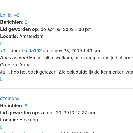
Lolita142
Berichten:
2
Lid geworden op:
do apr 09, 2009 7:36 pm
Locatie:
Amsterdam
Citeer
Bericht
#3
door
Lolita142
»
ma nov 23, 2009 1:43 pm
Anna schreef:
Hallo Lolita, welkom, een vraagje: heb je het boe
Groeten, Anna
Ja ik heb het boek gelezen. Zie ook duidelijk de kenmerken van r
Omhoog
stromend
Berichten:
8
Lid geworden op:
zo mei 30, 2010 12:37 pm
Locatie:
Boskoop
Citeer