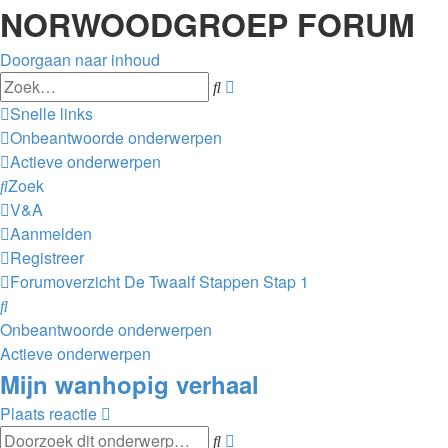
NORWOODGROEP FORUM
Doorgaan naar inhoud
Uitgebreid
Zoek
zoeken
Snelle links
Onbeantwoorde onderwerpen
Actieve onderwerpen
Zoek
V&A
Aanmelden
Registreer
Forumoverzicht
De Twaalf Stappen
Stap 1
Zoek
Onbeantwoorde onderwerpen
Actieve onderwerpen
Mijn wanhopig verhaal
Plaats reactie
Uitgebreid
Zoek