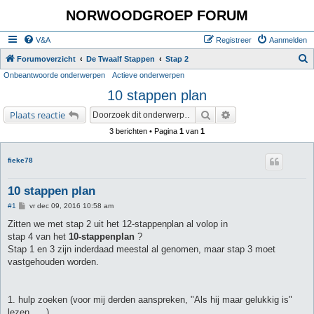
NORWOODGROEP FORUM
V&A
Registreer
Aanmelden
Z
Forumoverzicht
De Twaalf Stappen
Stap 2
Onbeantwoorde onderwerpen
Actieve onderwerpen
o
10 stappen plan
e
k
Zoek
Uitgebreid zoeken
Plaats reactie
3 berichten • Pagina
1
van
1
fieke78
10 stappen plan
B
#1
vr dec 09, 2016 10:58 am
e
r
Zitten we met stap 2 uit het 12-stappenplan al volop in
i
stap 4 van het
10-stappenplan
?
c
h
Stap 1 en 3 zijn inderdaad meestal al genomen, maar stap 3 moet
t
vastgehouden worden.
1. hulp zoeken (voor mij derden aanspreken, "Als hij maar gelukkig is"
lezen, ... )