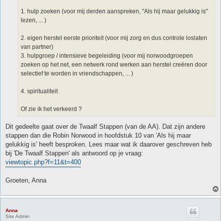
1. hulp zoeken (voor mij derden aanspreken, "Als hij maar gelukkig is"
lezen, ... )
2. eigen herstel eerste prioriteit (voor mij zorg en dus controle loslaten
van partner)
3. hulpgroep / intensieve begeleiding (voor mij norwoodgroepen
zoeken op het net, een netwerk rond werken aan herstel creëren door
selectief te worden in vriendschappen, ... )
4. spiritualiteit
Of zie ik het verkeerd ?
Dit gedeelte gaat over de Twaalf Stappen (van de AA). Dat zijn andere
stappen dan die Robin Norwood in hoofdstuk 10 van 'Als hij maar
gelukkig is' heeft besproken. Lees maar wat ik daarover geschreven heb
bij 'De Twaalf Stappen' als antwoord op je vraag:
viewtopic.php?f=11&t=400
Groeten, Anna
Anna
Site Admin