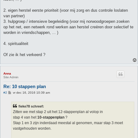
2. eigen herstel eerste prioriteit (voor mij zorg en dus controle loslaten
van partner)
3. hulpgroep / intensieve begeleiding (voor mij norwoodgroepen zoeken
op het net, een netwerk rond werken aan herstel creëren door selectief te
worden in vriendschappen, ... )
4. spiritualiteit
Of zie ik het verkeerd ?
Anna
Site Admin
Re: 10 stappen plan
B
#2
vr dec 16, 2016 10:39 am
e
r
i
fieke78 schreef:
c
h
Zitten we met stap 2 uit het 12-stappenplan al volop in
t
stap 4 van het
10-stappenplan
?
Stap 1 en 3 zijn inderdaad meestal al genomen, maar stap 3 moet
vastgehouden worden.